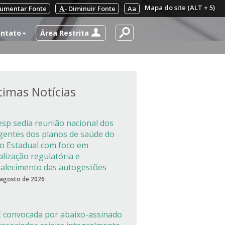
Mapa do site (ALT + 5)
umentar Fonte
Diminuir Fonte
Aa
-
Área Restrita
ntato
timas Notícias
esp sedia reunião nacional dos
igentes dos planos de saúde do
co Estadual com foco em
alização regulatória e
talecimento das autogestões
 agosto de 2026
 convocada por abaixo-assinado