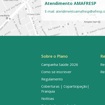
Atendimento AMAFRESP
E-mail:
atendimentoamafresp@afresp.o
Sobre o Plano
Re
Campanha Saúde 2026
Re
Como se inscrever
Re
Regulamento
Coberturas | Coparticipação|
Franquia
Notícias