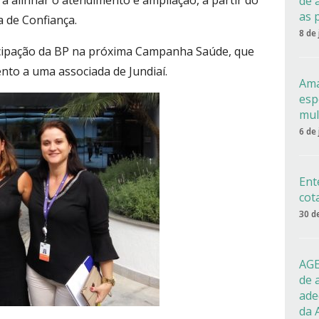
a alinhar o atendimento e ampliação, a partir do
de 
as 
 de Confiança.
8 de
ticipação da BP na próxima Campanha Saúde, que
ento a uma associada de Jundiaí.
Ama
esp
mul
6 de
Ent
cot
30 d
AGE
de 
ade
da 