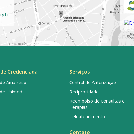
rg.br
de Credenciada
Serviços
de Amafresp
Central de Autorização
de Unimed
Reciprocidade
Reembolso de Consultas e
Terapias
Teleatendimento
Contato