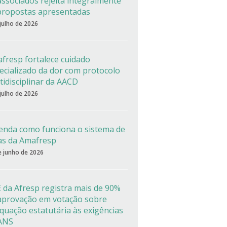
associados rejeita integralmente
propostas apresentadas
 julho de 2026
fresp fortalece cuidado
ecializado da dor com protocolo
tidisciplinar da AACD
 julho de 2026
enda como funciona o sistema de
as da Amafresp
e junho de 2026
 da Afresp registra mais de 90%
aprovação em votação sobre
quação estatutária às exigências
ANS