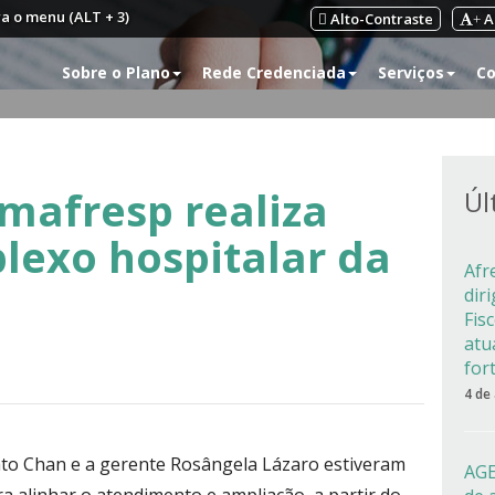
ra o menu (ALT + 3)
Alto-Contraste
A
+
Sobre o Plano
Rede Credenciada
Serviços
Co
Amafresp realiza
Úl
plexo hospitalar da
Afr
dir
Fis
atu
for
4 de
nato Chan e a gerente Rosângela Lázaro estiveram
AGE