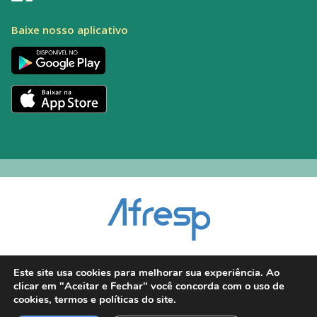
Baixe nosso aplicativo
Encarregado pelo Tratamento de Dados (DPO): Alexandre Palacio | E-mail:
Este site usa cookies para melhorar sua experiência. Ao
dpo@afresp.org.br
clicar em "Aceitar e Fechar" você concorda com o uso de
Diretor Técnico: Antonio Carlos Aparecido. CRM: 54.464
cookies, termos e políticas do site.
2026 © Todos os direitos reservados.