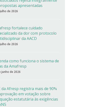
associados rejeita integralmente
propostas apresentadas
 julho de 2026
fresp fortalece cuidado
ecializado da dor com protocolo
tidisciplinar da AACD
 julho de 2026
enda como funciona o sistema de
as da Amafresp
e junho de 2026
 da Afresp registra mais de 90%
aprovação em votação sobre
quação estatutária às exigências
ANS