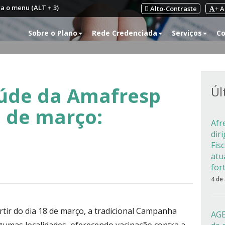
ra o menu (ALT + 3)
Alto-Contraste
A
+
Sobre o Plano
Rede Credenciada
Serviços
Co
úde da Amafresp
Úl
 de março:
Afr
dir
Fis
atu
for
4 de
tir do dia 18 de março, a tradicional Campanha
AGE