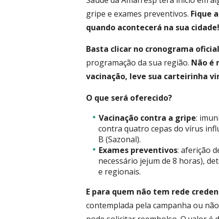
Saúde da Amafresp terá início em al
gripe e exames preventivos.
Fique 
quando acontecerá na sua cidade
Basta clicar no cronograma oficia
programação da sua região.
Não é 
vacinação, leve sua carteirinha vi
O que será oferecido?
Vacinação contra a gripe
: imun
contra quatro cepas do vírus infl
B (Sazonal).
Exames preventivos
: aferição d
necessário jejum de 8 horas), det
e regionais.
E para quem não tem rede creden
contemplada pela campanha ou não t