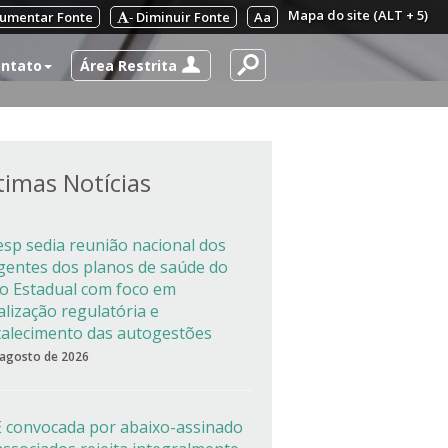
Mapa do site (ALT + 5)
umentar Fonte
Diminuir Fonte
Aa
-
Área Restrita
ntato
timas Notícias
esp sedia reunião nacional dos
igentes dos planos de saúde do
co Estadual com foco em
alização regulatória e
talecimento das autogestões
 agosto de 2026
 convocada por abaixo-assinado