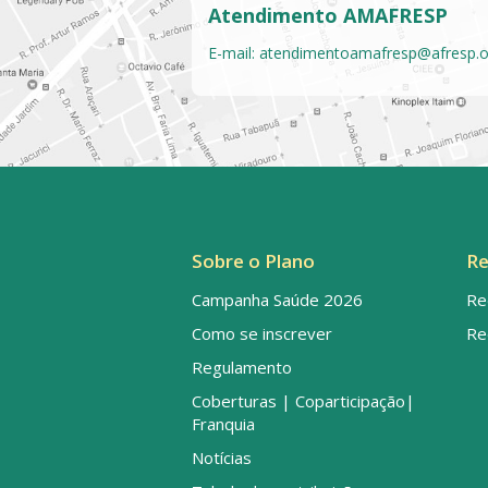
Atendimento AMAFRESP
E-mail:
atendimentoamafresp@afresp.o
Sobre o Plano
Re
Campanha Saúde 2026
Re
Como se inscrever
Re
Regulamento
Coberturas | Coparticipação|
Franquia
Notícias