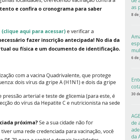
gumas localidades, oferecendo vacinação contra a
de 
as 
atento e confira o cronograma para saber
8 de
!
l
(clique aqui para acessar)
e verificar a
Ama
necessário fazer inscrição antecipada! No dia da
esp
rtual ou física e um documento de identificação.
mul
6 de
ização com a vacina Quadrivalente, que protege
Ent
uenza: dois vírus da gripe A (H1N1) e dois da gripe
cot
30 d
e pressão arterial e teste de glicemia (para este, é
ecção do vírus da Hepatite C e nutricionista na sede
AGE
ciada próxima?
Se a sua cidade não for
de 
ade
iver uma rede credenciada para vacinação, você
da 