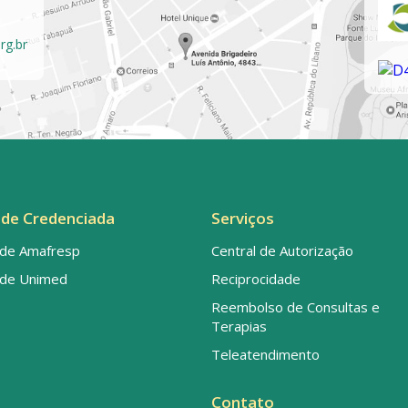
rg.br
de Credenciada
Serviços
de Amafresp
Central de Autorização
de Unimed
Reciprocidade
Reembolso de Consultas e
Terapias
Teleatendimento
Contato