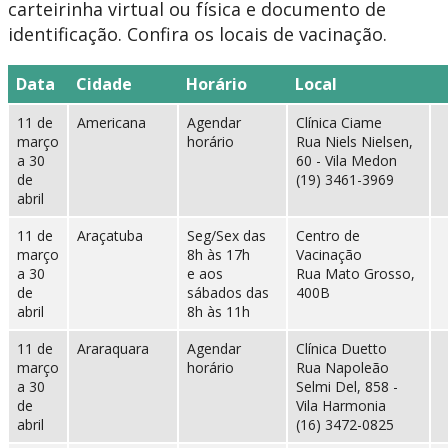
carteirinha virtual ou física e documento de
identificação. Confira os locais de vacinação.
Data
Cidade
Horário
Local
11 de
Americana
Agendar
Clínica Ciame
março
horário
Rua Niels Nielsen,
a 30
60 - Vila Medon
de
(19) 3461-3969
abril
11 de
Araçatuba
Seg/Sex das
Centro de
março
8h às 17h
Vacinação
a 30
e aos
Rua Mato Grosso,
de
sábados das
400B
abril
8h às 11h
11 de
Araraquara
Agendar
Clínica Duetto
março
horário
Rua Napoleão
a 30
Selmi Del, 858 -
de
Vila Harmonia
abril
(16) 3472-0825