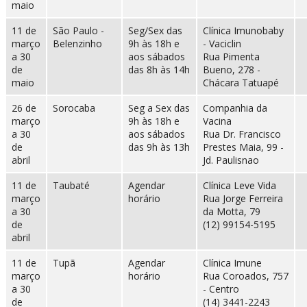
maio
11 de
São Paulo -
Seg/Sex das
Clínica Imunobaby
março
Belenzinho
9h às 18h e
- Vaciclin
a 30
aos sábados
Rua Pimenta
de
das 8h às 14h
Bueno, 278 -
maio
Chácara Tatuapé
26 de
Sorocaba
Seg a Sex das
Companhia da
março
9h às 18h e
Vacina
a 30
aos sábados
Rua Dr. Francisco
de
das 9h às 13h
Prestes Maia, 99 -
abril
Jd. Paulisnao
11 de
Taubaté
Agendar
Clínica Leve Vida
março
horário
Rua Jorge Ferreira
a 30
da Motta, 79
de
(12) 99154-5195
abril
11 de
Tupã
Agendar
Clínica Imune
março
horário
Rua Coroados, 757
a 30
- Centro
de
(14) 3441-2243