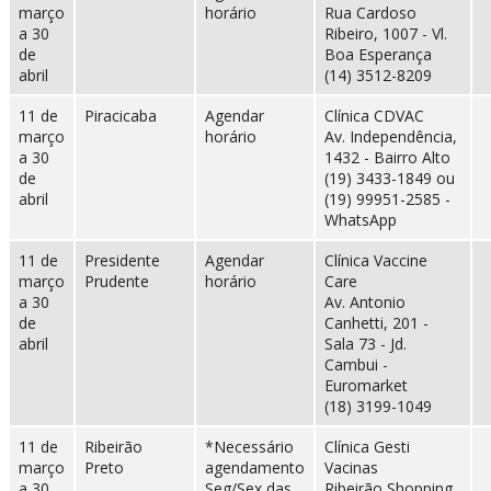
março
horário
Rua Cardoso
a 30
Ribeiro, 1007 - Vl.
de
Boa Esperança
abril
(14) 3512-8209
11 de
Piracicaba
Agendar
Clínica CDVAC
março
horário
Av. Independência,
a 30
1432 - Bairro Alto
de
(19) 3433-1849 ou
abril
(19) 99951-2585 -
WhatsApp
11 de
Presidente
Agendar
Clínica Vaccine
março
Prudente
horário
Care
a 30
Av. Antonio
de
Canhetti, 201 -
abril
Sala 73 - Jd.
Cambui -
Euromarket
(18) 3199-1049
11 de
Ribeirão
*Necessário
Clínica Gesti
março
Preto
agendamento
Vacinas
a 30
Seg/Sex das
Ribeirão Shopping