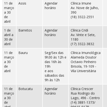
11 de
Assis
Agendar
Clínica Imune
março
horário
Av. Nove de Julho,
a 30
390
de
(18) 3322-2551
abril
1 de
Barretos
Agendar
Clínica Cridi
abril a
horário
Av. Vinte e Sete,
30 de
1180
abril
(17) 3322-3832
11 de
Bauru
Seg/Sex das
Clínica Imunológica
março
9h30 às 12h e
Alameda Doutor
a 30
das 16h às
Octavio Pinheiro
de
19h
Brisola, 19-109 -
abril
e aos
Vila Universitária
sábados das
9h às 12h
11 de
Botucatu
Agendar
Clínica Crescer
março
horário
Rua Rodrigo do
a 30
Lago, 496 - Centro
de
(14) 3881-1373/
abril
99615-9178