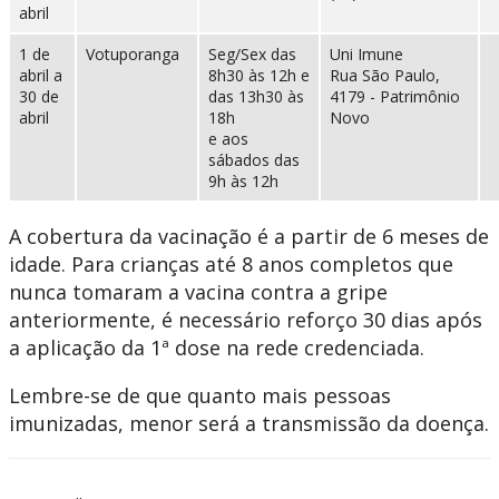
abril
1 de
Votuporanga
Seg/Sex das
Uni Imune
abril a
8h30 às 12h e
Rua São Paulo,
30 de
das 13h30 às
4179 - Patrimônio
abril
18h
Novo
e aos
sábados das
9h às 12h
A cobertura da vacinação é a partir de 6 meses de
idade. Para crianças até 8 anos completos que
nunca tomaram a vacina contra a gripe
anteriormente, é necessário reforço 30 dias após
a aplicação da 1ª dose na rede credenciada.
Lembre-se de que quanto mais pessoas
imunizadas, menor será a transmissão da doença.