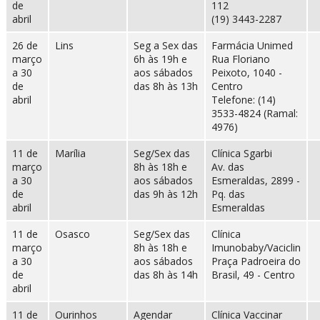
de
112
abril
(19) 3443-2287
26 de
Lins
Seg a Sex das
Farmácia Unimed
março
6h às 19h e
Rua Floriano
a 30
aos sábados
Peixoto, 1040 -
de
das 8h às 13h
Centro
abril
Telefone: (14)
3533-4824 (Ramal:
4976)
11 de
Marília
Seg/Sex das
Clínica Sgarbi
março
8h às 18h e
Av. das
a 30
aos sábados
Esmeraldas, 2899 -
de
das 9h às 12h
Pq. das
abril
Esmeraldas
11 de
Osasco
Seg/Sex das
Clínica
março
8h às 18h e
Imunobaby/Vaciclin
a 30
aos sábados
Praça Padroeira do
de
das 8h às 14h
Brasil, 49 - Centro
abril
11 de
Ourinhos
Agendar
Clínica Vaccinar