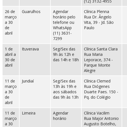
(12) 3132-4955
26 de
Guarulhos
Agendar
Clínica Plenna
março
horário pelo
Rua Dr. Ângelo
a 30
telefone ou
Vita, 39 - Jd. São
de
WhatsApp
Paulo
abril
(11) 3631-
7299
1 de
Ituverava
Seg/Sex das
Clínica Santa Clara
abril a
9h às 12h e
Rua Maria
30 de
das 14h e 18h
Leporace, 374 -
abril
Parque Monte
Alegre
11 de
Jundiaí
Seg/Sex das
Clínica Clemed
março
13h às 19h e
Rua Diógenes
a 30
aos sábados
Duarte Paes. 150 -
de
das 9h às 13h
Pq. do Colégio
abril
11 de
Limeira
Agendar
Clínica Vacilim
março
horário
Rua Major Antonio
a 30
Augusto Botelho,