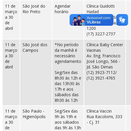
11 de
São José do
Agendar
Clínica Guidotti
março
Rio Preto
horário
Hadad
a 30
Av. Francisco das
de
Chagas Oliveira,
abril
1200
(17) 3227-2737
11 de
São José dos
*No período
Clínica Baby Center
março
Campos
da manhã é
Vacinas
a 30
necessário
Av. Eng. Francisco
de
agendamento
José Longo, 566 -
abril
Jd. São Dimas
Seg/Sex das
(12) 3923-7112/
8h30 às 12h e
(12) 3921-4765
das 13h30 às
17h e aos
sábados das
8h30 às 12h
11 de
São Paulo -
Seg/Sex das
Clínica Vaccin
março
Higienópolis
9h às 19h e
Rua Itacolomi, 333
a 30
aos sábados
- Cj. 31
de
das 9h às 13h