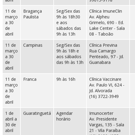
11 de
Bragança
Seg/Sex das
Clínica ImuneClin
março
Paulista
9h às 18h30
Av. Alpheu
a 30
e aos
Grimelo, 690 - Ed.
de
sábados das
Lake Center - Sala
abril
9h às 13h
08 - Taboão
11 de
Campinas
Seg/Sex das
Clínica Previna
março
9h às 18h e
Rua Camargo
a 30
aos sábados
Penteado, 97 - Jd.
de
das 9h às 13h
Guanabara
abril
11 de
Franca
9h às 16h
Clínica Vaccinare
março
Av. Paulo VI, 624 -
a 30
Jd. Alvorada
de
(16) 3722-3949
abril
1 de
Guaratinguetá
Agendar
Imunocerter
abril a
horário
Av. Presidente
30 de
Vargas, 135 - Sala
abril
21 - Vila Paraíba