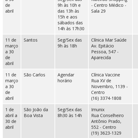
de
9h às 10h e
- Centro Médico -
abril
das 13h às
Sala 29
15h e aos
sábados das
14h às 17h30
11 de
Santos
Seg/Sex das
Clínica Mar Saúde
março
9h às 18h
Av. Epitácio
a 30
Pessoa, 547 -
de
Aparecida
abril
11 de
São Carlos
Agendar
Clínica Vaccine
março
horário
Rua XV de
a 30
Novembro, 1139 -
de
Centro
abril
(16) 3374-1808
1 de
São João da
Seg/Sex das
Imunix
abril a
Boa Vista
8h30 às 14h
Rua Conselheiro
30 de
Antônio Prado,
abril
552 - Centro
(19) 3623-1329