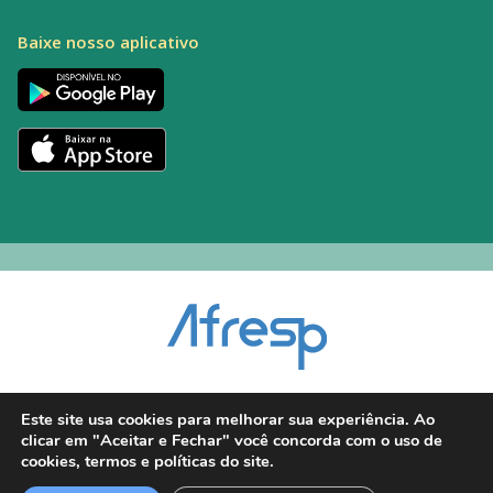
Baixe nosso aplicativo
Encarregado pelo Tratamento de Dados (DPO): Alexandre Palacio | E-mail:
Este site usa cookies para melhorar sua experiência. Ao
dpo@afresp.org.br
clicar em "Aceitar e Fechar" você concorda com o uso de
Diretor Técnico: Antonio Carlos Aparecido. CRM: 54.464
cookies, termos e políticas do site.
2026 © Todos os direitos reservados.