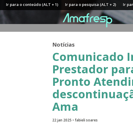
Ir para o conteúdo (ALT + 1)
Ir para o pesquisa (ALT + 2)
Ir pa
Notícias
Comunicado I
Prestador par
Pronto Atendi
descontinuaç
Ama
22 jan 2025 • fabieli soares