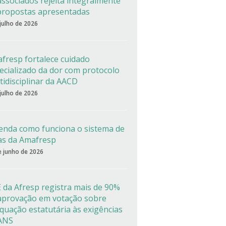
associados rejeita integralmente
propostas apresentadas
 julho de 2026
fresp fortalece cuidado
ecializado da dor com protocolo
tidisciplinar da AACD
 julho de 2026
enda como funciona o sistema de
as da Amafresp
e junho de 2026
 da Afresp registra mais de 90%
aprovação em votação sobre
quação estatutária às exigências
ANS