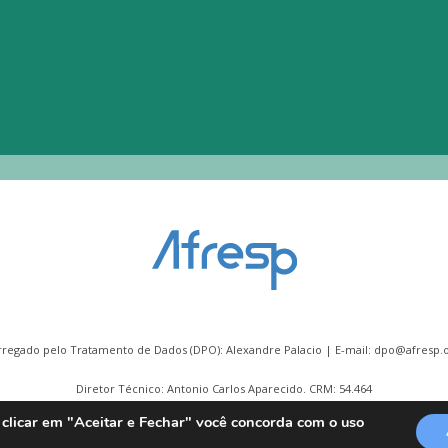
rregado pelo Tratamento de Dados (DPO): Alexandre Palacio | E-mail:
dpo@afresp.o
Diretor Técnico: Antonio Carlos Aparecido. CRM: 54.464
 clicar em "Aceitar e Fechar" você concorda com o uso
2026 © Todos os direitos reservados.