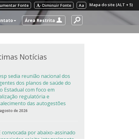
Mapa do site (ALT + 5)
umentar Fonte
Diminuir Fonte
Aa
-
Área Restrita
ntato
timas Notícias
esp sedia reunião nacional dos
igentes dos planos de saúde do
co Estadual com foco em
alização regulatória e
talecimento das autogestões
 agosto de 2026
 convocada por abaixo-assinado