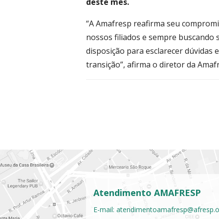
deste mês.
“A Amafresp reafirma seu compromi
nossos filiados e sempre buscando so
disposição para esclarecer dúvidas 
transição”, afirma o diretor da Amaf
Atendimento AMAFRESP
E-mail:
atendimentoamafresp@afresp.o