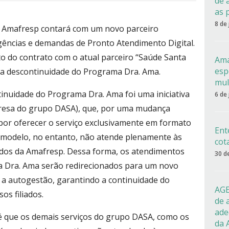
de 
as 
8 de
, a Amafresp contará com um novo parceiro
gências e demandas de Pronto Atendimento Digital.
o do contrato com o atual parceiro “Saúde Santa
Ama
esp
 a descontinuidade do Programa Dra. Ama.
mul
inuidade do Programa Dra. Ama foi uma iniciativa
6 de
presa do grupo DASA), que, por uma mudança
 por oferecer o serviço exclusivamente em formato
Ent
o modelo, no entanto, não atende plenamente às
cot
iados da Amafresp. Dessa forma, os atendimentos
30 d
a Dra. Ama serão redirecionados para um novo
a autogestão, garantindo a continuidade do
AGE
s filiados.
de 
ade
 é que os demais serviços do grupo DASA, como os
da 