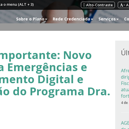
ra o menu (ALT + 3)
Alto-Contraste
A
+
Sobre o Plano
Rede Credenciada
Serviços
Co
mportante: Novo
Úl
a Emergências e
Afr
mento Digital e
dir
Fis
ão do Programa Dra.
atu
for
4 de
AGE