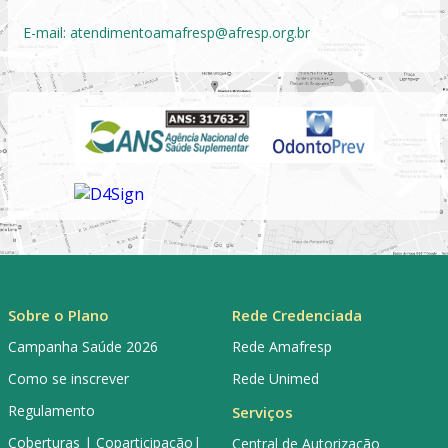
E-mail:
atendimentoamafresp@afresp.org.br
Sobre o Plano
Rede Credenciada
Campanha Saúde 2026
Rede Amafresp
Como se inscrever
Rede Unimed
Regulamento
Serviços
Coberturas | Coparticipação|
Central de Autorização