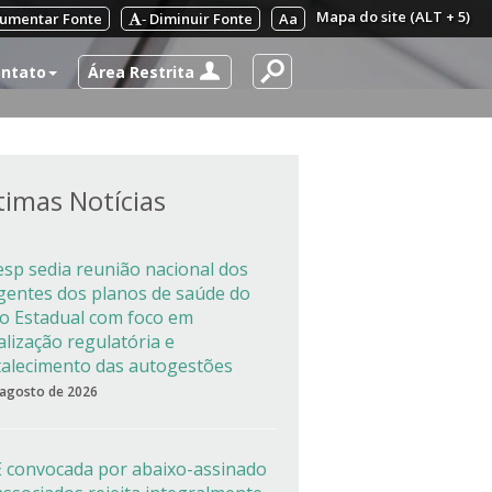
Mapa do site (ALT + 5)
umentar Fonte
Diminuir Fonte
Aa
-
Área Restrita
ntato
timas Notícias
esp sedia reunião nacional dos
igentes dos planos de saúde do
co Estadual com foco em
alização regulatória e
talecimento das autogestões
 agosto de 2026
 convocada por abaixo-assinado