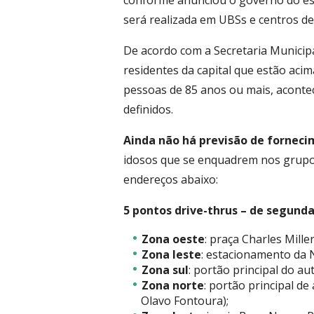
conforme anunciou o governo do est
será realizada em UBSs e centros de
De acordo com a Secretaria Municipal
residentes da capital que estão aci
pessoas de 85 anos ou mais, acont
definidos.
Ainda não há previsão de forneci
idosos que se enquadrem nos grupo
endereços abaixo:
5 pontos drive-thrus – de segunda 
Zona oeste
: praça Charles Mille
Zona leste
: estacionamento da 
Zona sul
: portão principal do au
Zona norte
: portão principal d
Olavo Fontoura);