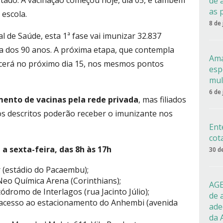
ado. A vacinação começou hoje, dia 05, e também
de 
as 
 escola.
8 de
 de Saúde, esta 1ª fase vai imunizar 32.837
ma dos 90 anos. A próxima etapa, que contempla
Ama
ecerá no próximo dia 15, nos mesmos pontos
esp
mul
6 de
mento de vacinas pela rede privada
, mas filiados
s descritos poderão receber o imunizante nos
Ent
cot
a sexta-feira, das 8h às 17h
30 d
r (estádio do Pacaembu);
Neo Química Arena (Corinthians);
AGE
tódromo de Interlagos (rua Jacinto Júlio);
de 
e acesso ao estacionamento do Anhembi (avenida
ade
da 