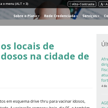
ra o menu (ALT + 3)
Alto-Contraste
A
+
Sobre o Plano
Rede Credenciada
Serviços
Co
 os locais de
Úl
idosos na cidade de
Afr
dir
Fis
atu
for
4 de
stos em esquema drive thru para vacinar idosos,
AGE