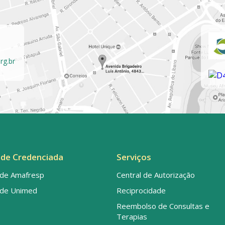
rg.br
de Credenciada
Serviços
de Amafresp
Central de Autorização
de Unimed
Reciprocidade
Reembolso de Consultas e
Terapias