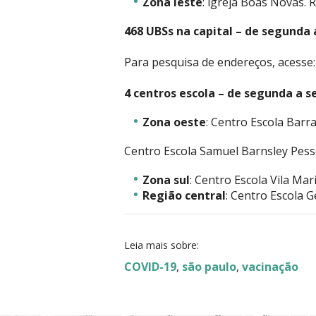
Zona leste
: igreja Boas Novas. 
468 UBSs na capital – de segunda a
Para pesquisa de endereços, acesse
4 centros escola – de segunda a se
Zona oeste
: Centro Escola Barr
Centro Escola Samuel Barnsley Pesso
Zona sul
: Centro Escola Vila Ma
Região central
: Centro Escola G
Leia mais sobre:
COVID-19
,
são paulo
,
vacinação