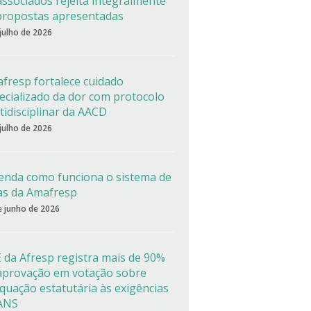
associados rejeita integralmente
propostas apresentadas
 julho de 2026
fresp fortalece cuidado
ecializado da dor com protocolo
tidisciplinar da AACD
 julho de 2026
enda como funciona o sistema de
as da Amafresp
e junho de 2026
 da Afresp registra mais de 90%
aprovação em votação sobre
quação estatutária às exigências
ANS