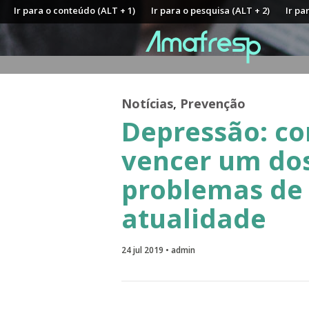
Ir para o conteúdo (ALT + 1)
Ir para o pesquisa (ALT + 2)
Ir pa
Notícias
,
Prevenção
Depressão: c
vencer um dos
problemas de
atualidade
24 jul 2019 • admin