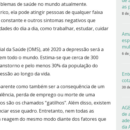
de 
roblemas de saúde no mundo atualmente.
as 
ico, ela pode atingir pessoas de qualquer faixa
8 de
za constante e outros sintomas negativos que
dades do dia a dia, como trabalhar, estudar, cuidar
Ama
esp
mul
l da Saúde (OMS), até 2020 a depressão será a
6 de
 em todo o mundo. Estima-se que cerca de 300
ranstorno e pelo menos 30% da população do
essão ao longo da vida.
Ent
cot
parente como também ser a consequência de um
30 d
falência, perda de emprego ou morte de uma
os são os chamados “gatilhos”. Além disso, existem
AGE
ciar esse quadro. Entretanto, nem todas as
de 
a reagem do mesmo modo diante dos fatores que
ade
da 