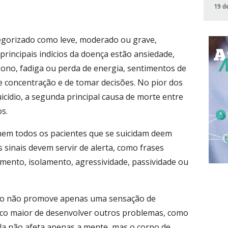
19 d
egorizado como leve, moderado ou grave,
rincipais indícios da doença estão ansiedade,
 sono, fadiga ou perda de energia, sentimentos de
 de concentração e de tomar decisões. No pior dos
icídio, a segunda principal causa de morte entre
s.
nem todos os pacientes que se suicidam deem
s sinais devem servir de alerta, como frases
ento, isolamento, agressividade, passividade ou
o não promove apenas uma sensação de
isco maior de desenvolver outros problemas, como
ela não afeta apenas a mente, mas o corpo de