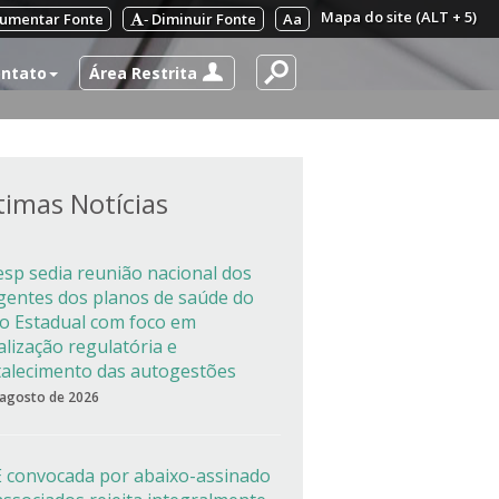
Mapa do site (ALT + 5)
umentar Fonte
Diminuir Fonte
Aa
-
Área Restrita
ntato
timas Notícias
esp sedia reunião nacional dos
igentes dos planos de saúde do
co Estadual com foco em
alização regulatória e
talecimento das autogestões
 agosto de 2026
 convocada por abaixo-assinado