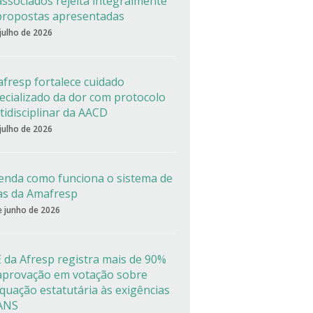
associados rejeita integralmente
propostas apresentadas
 julho de 2026
fresp fortalece cuidado
ecializado da dor com protocolo
tidisciplinar da AACD
 julho de 2026
enda como funciona o sistema de
as da Amafresp
e junho de 2026
 da Afresp registra mais de 90%
aprovação em votação sobre
quação estatutária às exigências
ANS