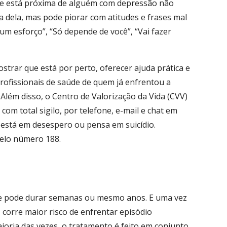
ue está próxima de alguém com depressão não
 dela, mas pode piorar com atitudes e frases mal
um esforço”, “Só depende de você”, “Vai fazer
strar que está por perto, oferecer ajuda prática e
rofissionais de saúde de quem já enfrentou a
Além disso, o Centro de Valorização da Vida (CVV)
om total sigilo, por telefone, e-mail e chat em
está em desespero ou pensa em suicídio.
elo número 188.
 e pode durar semanas ou mesmo anos. E uma vez
 corre maior risco de enfrentar episódio
ioria das vezes, o tratamento é feito em conjunto