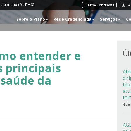
ra o menu (ALT + 3)
Alto-Contraste
A
+
Sobre o Plano
Rede Credenciada
Serviços
Co
omo entender e
Úl
 principais
Afr
 saúde da
dir
Fis
atu
for
4 de
AGE