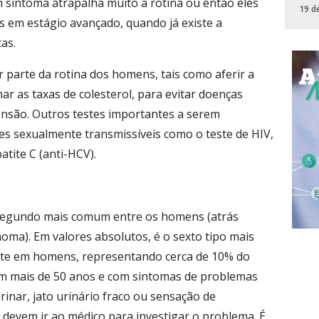
sintoma atrapalha muito a rotina ou então eles
19 d
s em estágio avançado, quando já existe a
as.
 parte da rotina dos homens, tais como aferir a
 as taxas de colesterol, para evitar doenças
ensão. Outros testes importantes a serem
ões sexualmente transmissíveis como o teste de HIV,
atite C (anti-HCV).
o segundo mais comum entre os homens (atrás
ma). Em valores absolutos, é o sexto tipo mais
te em homens, representando cerca de 10% do
om mais de 50 anos e com sintomas de problemas
rinar, jato urinário fraco ou sensação de
devem ir ao médico para investigar o problema. É