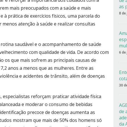
car e reforçar a importância dos cuidados com a
de 
as 
tarem mais preocupados com a saúde e mais
8 de
e à prática de exercícios físicos, uma parcela do
r menos atenção à saúde e realizar consultas
Ama
esp
 rotina saudável e o acompanhamento de saúde
mul
velhecimento com qualidade de vida. De acordo com
6 de
o os que mais sofrem as principais causas de
7,2 anos a menos que as mulheres. Entre as
Ent
iolência e acidentes de trânsito, além de doenças
cot
30 d
 especialistas reforçam: praticar atividade física
balanceada e moderar o consumo de bebidas
AGE
de 
 a identificação precoce de doenças aumenta as
ade
Estudos mostram que mais de 50% dos homens só
da 