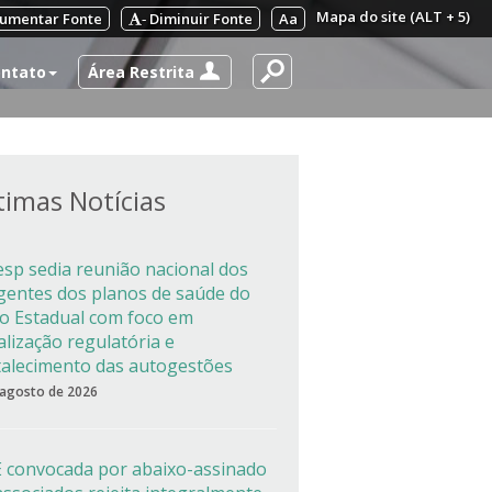
Mapa do site (ALT + 5)
umentar Fonte
Diminuir Fonte
Aa
-
Área Restrita
ntato
timas Notícias
esp sedia reunião nacional dos
igentes dos planos de saúde do
co Estadual com foco em
alização regulatória e
talecimento das autogestões
 agosto de 2026
 convocada por abaixo-assinado