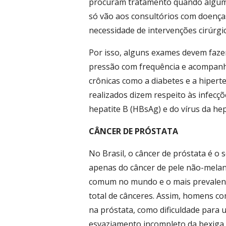
procuram tratamento quando algum 
só vão aos consultórios com doença
necessidade de intervenções cirúrgic
Por isso, alguns exames devem fazer
pressão com frequência e acompanhar
crônicas como a diabetes e a hipert
realizados dizem respeito às infecç
hepatite B (HBsAg) e do vírus da hep
CÂNCER DE PRÓSTATA
No Brasil, o câncer de próstata é 
apenas do câncer de pele não-melano
comum no mundo e o mais prevalen
total de cânceres. Assim, homens c
na próstata, como dificuldade para u
esvaziamento incompleto da bexiga, 