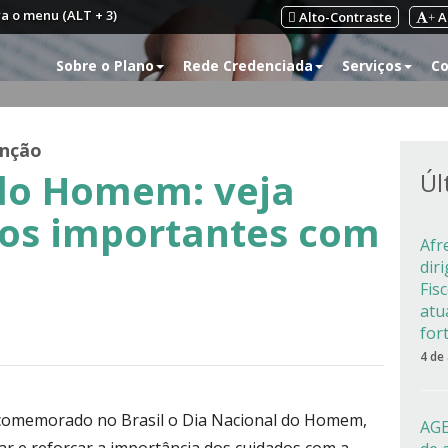
ra o menu (ALT + 3)
Alto-Contraste
A
+
Sobre o Plano
Rede Credenciada
Serviços
Co
nção
 do Homem: veja
Úl
dos importantes com
Afr
dir
Fis
atu
for
4 de
é comemorado no Brasil o Dia Nacional do Homem,
AGE