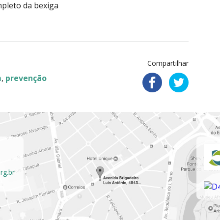
pleto da bexiga
Compartilhar
m
,
prevenção
rg.br