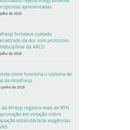
associados rejeita integralmente
propostas apresentadas
 julho de 2026
fresp fortalece cuidado
ecializado da dor com protocolo
tidisciplinar da AACD
 julho de 2026
enda como funciona o sistema de
as da Amafresp
e junho de 2026
 da Afresp registra mais de 90%
aprovação em votação sobre
quação estatutária às exigências
ANS