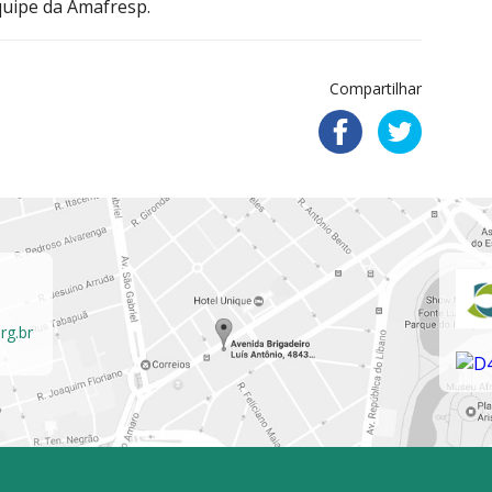
quipe da Amafresp.
Compartilhar
rg.br