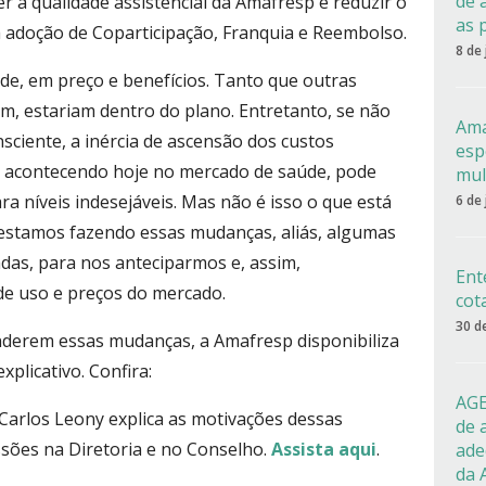
de 
 a qualidade assistencial da Amafresp e reduzir o
as 
da adoção de Coparticipação, Franquia e Reembolso.
8 de
de, em preço e benefícios. Tanto que outras
em, estariam dentro do plano. Entretanto, se não
Ama
ciente, a inércia de ascensão dos custos
esp
tá acontecendo hoje no mercado de saúde, pode
mul
ra níveis indesejáveis. Mas não é isso o que está
6 de
estamos fazendo essas mudanças, aliás, algumas
adas, para nos anteciparmos e, assim,
Ent
 de uso e preços do mercado.
cot
30 d
enderem essas mudanças, a Amafresp disponibiliza
xplicativo. Confira:
AGE
Carlos Leony explica as motivações dessas
de 
ussões na Diretoria e no Conselho.
Assista aqui
.
ade
da 