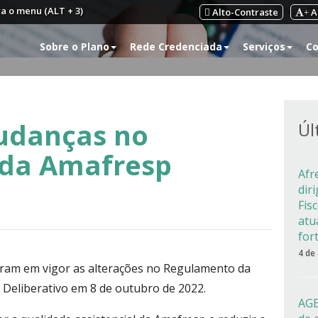
ra o menu (ALT + 3)
Alto-Contraste
A
+
Sobre o Plano
Rede Credenciada
Serviços
Co
udanças no
Úl
da Amafresp
Afr
dir
Fis
atu
for
4 de
entram em vigor as alterações no Regulamento da
Deliberativo em 8 de outubro de 2022.
AGE