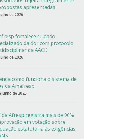
associados rejeita integralmente
propostas apresentadas
 julho de 2026
fresp fortalece cuidado
ecializado da dor com protocolo
tidisciplinar da AACD
 julho de 2026
enda como funciona o sistema de
as da Amafresp
e junho de 2026
 da Afresp registra mais de 90%
aprovação em votação sobre
quação estatutária às exigências
ANS