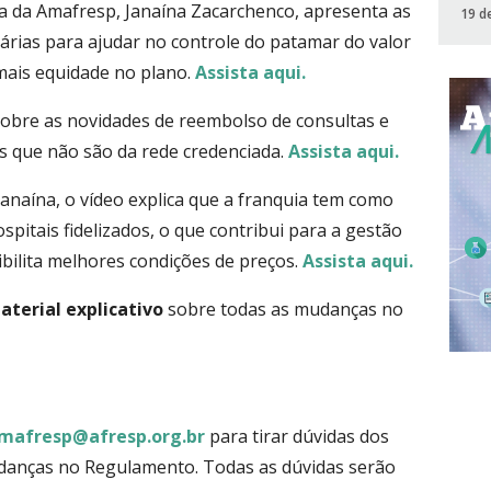
ra da Amafresp, Janaína Zacarchenco, apresenta as
19 d
sárias para ajudar no controle do patamar do valor
mais equidade no plano.
Assista aqui.
 sobre as novidades de reembolso de consultas e
is que não são da rede credenciada.
Assista aqui.
naína, o vídeo explica que a franquia tem como
spitais fidelizados, o que contribui para a gestão
bilita melhores condições de preços.
Assista aqui.
aterial explicativo
sobre todas as mudanças no
mafresp@afresp.org.br
para tirar dúvidas dos
udanças no Regulamento. Todas as dúvidas serão