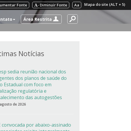
Mapa do site (ALT + 5)
umentar Fonte
Diminuir Fonte
Aa
-
Área Restrita
ntato
timas Notícias
esp sedia reunião nacional dos
igentes dos planos de saúde do
co Estadual com foco em
alização regulatória e
talecimento das autogestões
 agosto de 2026
 convocada por abaixo-assinado