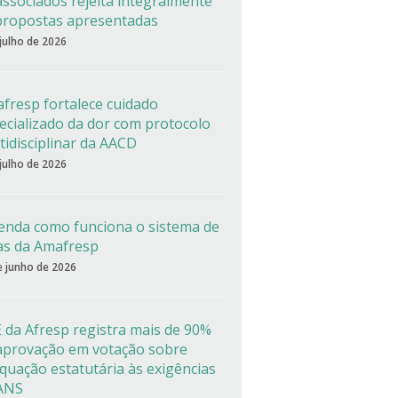
associados rejeita integralmente
propostas apresentadas
 julho de 2026
fresp fortalece cuidado
ecializado da dor com protocolo
tidisciplinar da AACD
 julho de 2026
enda como funciona o sistema de
as da Amafresp
e junho de 2026
 da Afresp registra mais de 90%
aprovação em votação sobre
quação estatutária às exigências
ANS