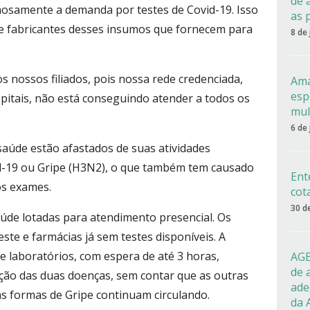
de 
osamente a demanda por testes de Covid-19. Isso
as 
e fabricantes desses insumos que fornecem para
8 de
 nossos filiados, pois nossa rede credenciada,
Ama
esp
pitais, não está conseguindo atender a todos os
mul
6 de
 saúde estão afastados de suas atividades
d-19 ou Gripe (H3N2), o que também tem causado
Ent
os exames.
cot
30 d
de lotadas para atendimento presencial. Os
este e farmácias já sem testes disponíveis. A
 laboratórios, com espera de até 3 horas,
AGE
de 
ção das duas doenças, sem contar que as outras
ade
s formas de Gripe continuam circulando.
da 