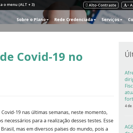
ra o menu (ALT + 3)
Alto-Contraste
A
+
Sobre o Plano
Rede Credenciada
Serviços
Co
 de Covid-19 no
Úl
Afr
dir
Fis
atu
for
4 de
e Covid-19 nas últimas semanas, neste momento,
 necessários para a realização desses testes. Esse
AGE
Brasil, mas em diversos países do mundo, pois a