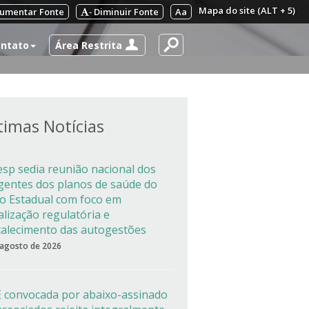
Mapa do site (ALT + 5)
umentar Fonte
Diminuir Fonte
Aa
-
Área Restrita
ntato
timas Notícias
esp sedia reunião nacional dos
igentes dos planos de saúde do
co Estadual com foco em
alização regulatória e
talecimento das autogestões
 agosto de 2026
 convocada por abaixo-assinado