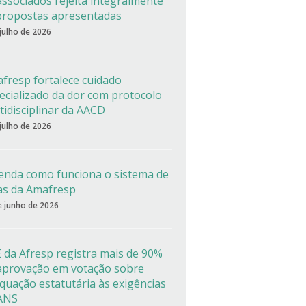
associados rejeita integralmente
propostas apresentadas
 julho de 2026
fresp fortalece cuidado
ecializado da dor com protocolo
tidisciplinar da AACD
 julho de 2026
enda como funciona o sistema de
as da Amafresp
e junho de 2026
 da Afresp registra mais de 90%
aprovação em votação sobre
quação estatutária às exigências
ANS