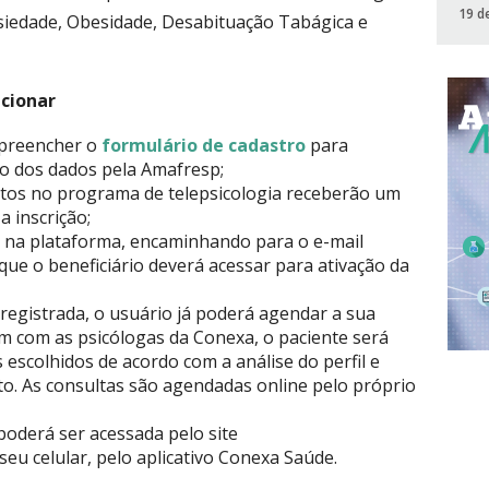
19 d
siedade, Obesidade, Desabituação Tabágica e
cionar
 preencher o
formulário de cadastro
para
ão dos dados pela Amafresp;
ritos no programa de telepsicologia receberão um
 inscrição;
s na plataforma, encaminhando para o e-mail
que o beneficiário deverá acessar para ativação da
registrada, o usuário já poderá agendar a sua
em com as psicólogas da Conexa, o paciente será
 escolhidos de acordo com a análise do perfil e
. As consultas são agendadas online pelo próprio
oderá ser acessada pelo site
u celular, pelo aplicativo Conexa Saúde.