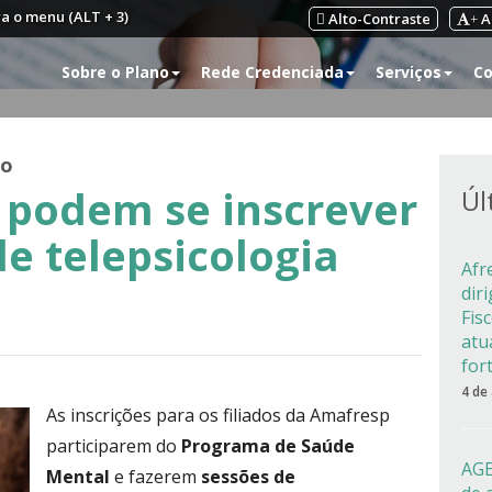
ra o menu (ALT + 3)
Alto-Contraste
A
+
Sobre o Plano
Rede Credenciada
Serviços
Co
ão
a podem se inscrever
Úl
e telepsicologia
Afr
dir
Fis
atu
for
4 de
As inscrições para os filiados da Amafresp
participarem do
Programa de Saúde
AGE
Mental
e fazerem
sessões de