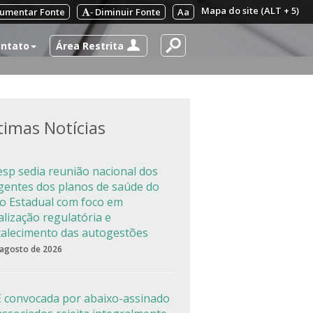
Mapa do site (ALT + 5)
umentar Fonte
Diminuir Fonte
Aa
-
Área Restrita
ntato
timas Notícias
esp sedia reunião nacional dos
igentes dos planos de saúde do
co Estadual com foco em
alização regulatória e
talecimento das autogestões
 agosto de 2026
 convocada por abaixo-assinado