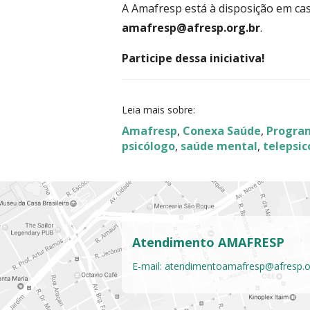
A Amafresp está à disposição em cas
amafresp@afresp.org.br
.
Participe dessa iniciativa!
Leia mais sobre:
Amafresp
,
Conexa Saúde
,
Progra
psicólogo
,
saúde mental
,
telepsic
Atendimento AMAFRESP
E-mail:
atendimentoamafresp@afresp.o