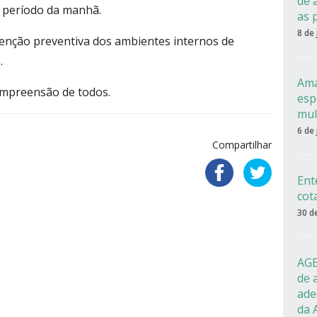
de 
o período da manhã.
as 
8 de
tenção preventiva dos ambientes internos de
.
Ama
mpreensão de todos.
esp
mul
6 de
Compartilhar
Ent
cot
30 d
AGE
de 
ade
da 