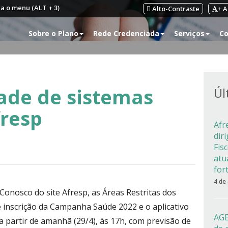
ra o menu (ALT + 3)
Alto-Contraste
A
+
Sobre o Plano
Rede Credenciada
Serviços
Co
dade de sistemas
Úl
resp
Afr
dir
Fis
atu
for
4 de
onosco do site Afresp, as Áreas Restritas dos
e inscrição da Campanha Saúde 2022 e o aplicativo
AGE
a partir de amanhã (29/4), às 17h, com previsão de