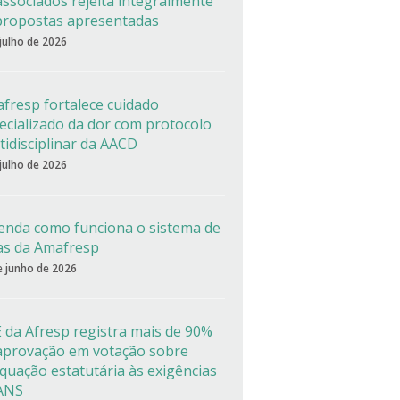
associados rejeita integralmente
propostas apresentadas
 julho de 2026
fresp fortalece cuidado
ecializado da dor com protocolo
tidisciplinar da AACD
 julho de 2026
enda como funciona o sistema de
as da Amafresp
e junho de 2026
 da Afresp registra mais de 90%
aprovação em votação sobre
quação estatutária às exigências
ANS