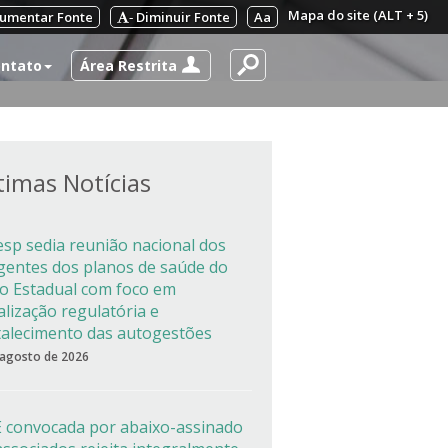
Mapa do site (ALT + 5)
umentar Fonte
Diminuir Fonte
Aa
-
Área Restrita
ntato
timas Notícias
esp sedia reunião nacional dos
igentes dos planos de saúde do
co Estadual com foco em
alização regulatória e
talecimento das autogestões
 agosto de 2026
 convocada por abaixo-assinado