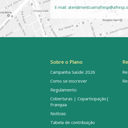
E-mail:
atendimentoamafresp@afresp.o
Sobre o Plano
Re
Campanha Saúde 2026
Re
Como se inscrever
Re
Regulamento
Coberturas | Coparticipação|
Franquia
Notícias
Tabela de contribuição