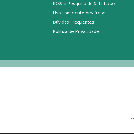
IDSS e Pesquisa de Satisfação
Uso consciente Amafresp
Dúvidas Frequentes
Política de Privacidade
Enca