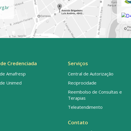
rg.br
de Credenciada
Serviços
de Amafresp
Central de Autorização
de Unimed
Reciprocidade
Reembolso de Consultas e
Terapias
Teleatendimento
Contato