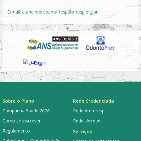
E-mail:
atendimentoamafresp@afresp.org.br
Sobre o Plano
Rede Credenciada
Campanha Saúde 2026
Rede Amafresp
Como se inscrever
Rede Unimed
Regulamento
Serviços
Coberturas | Coparticipação|