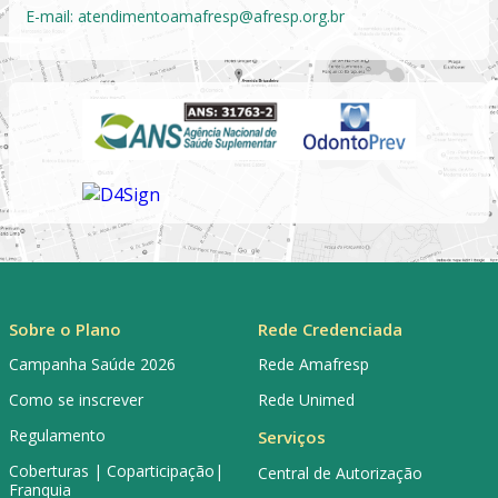
E-mail:
atendimentoamafresp@afresp.org.br
Sobre o Plano
Rede Credenciada
Campanha Saúde 2026
Rede Amafresp
Como se inscrever
Rede Unimed
Regulamento
Serviços
Coberturas | Coparticipação|
Central de Autorização
Franquia