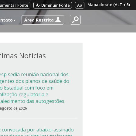
Mapa do site (ALT + 5)
umentar Fonte
Diminuir Fonte
Aa
-
Área Restrita
ntato
timas Notícias
esp sedia reunião nacional dos
igentes dos planos de saúde do
co Estadual com foco em
alização regulatória e
talecimento das autogestões
 agosto de 2026
 convocada por abaixo-assinado