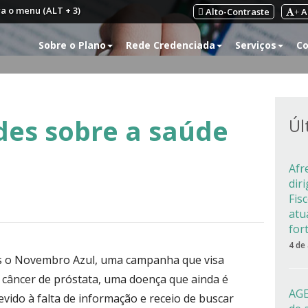
ra o menu (ALT + 3)
Alto-Contraste
A
+
Sobre o Plano
Rede Credenciada
Serviços
Co
des sobre a saúde
Úl
Afr
dir
Fis
atu
for
4 de
 o Novembro Azul, uma campanha que visa
 câncer de próstata, uma doença que ainda é
AGE
ido à falta de informação e receio de buscar