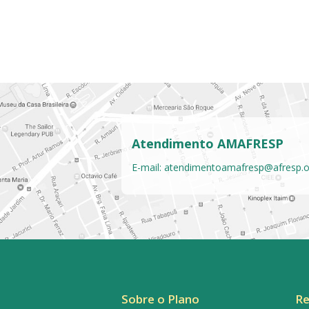
Atendimento AMAFRESP
E-mail:
atendimentoamafresp@afresp.o
Sobre o Plano
Re