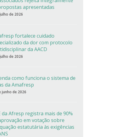
associados rejeita integralmente
propostas apresentadas
 julho de 2026
fresp fortalece cuidado
ecializado da dor com protocolo
tidisciplinar da AACD
 julho de 2026
enda como funciona o sistema de
as da Amafresp
e junho de 2026
 da Afresp registra mais de 90%
aprovação em votação sobre
quação estatutária às exigências
ANS