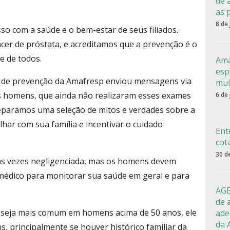
de 
as 
8 de
o com a saúde e o bem-estar de seus filiados.
ncer de próstata, e acreditamos que a prevenção é o
e de todos.
Ama
esp
r de prevenção da Amafresp enviou mensagens via
mul
s homens, que ainda não realizaram esses exames
6 de
eparamos uma seleção de mitos e verdades sobre a
har com sua família e incentivar o cuidado
Ent
cot
30 d
as vezes negligenciada, mas os homens devem
médico para monitorar sua saúde em geral e para
AGE
de 
 seja mais comum em homens acima de 50 anos, ele
ade
da 
 principalmente se houver histórico familiar da