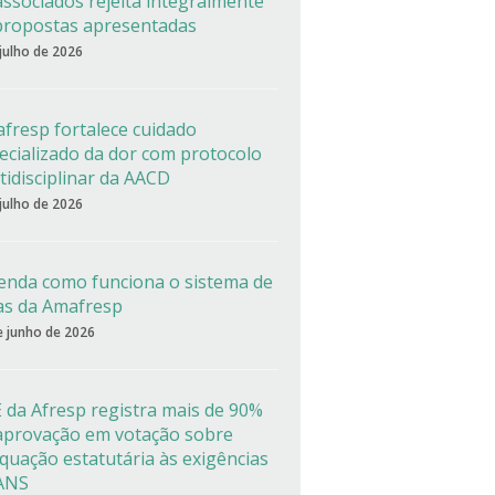
associados rejeita integralmente
propostas apresentadas
 julho de 2026
fresp fortalece cuidado
ecializado da dor com protocolo
tidisciplinar da AACD
 julho de 2026
enda como funciona o sistema de
as da Amafresp
e junho de 2026
 da Afresp registra mais de 90%
aprovação em votação sobre
quação estatutária às exigências
ANS