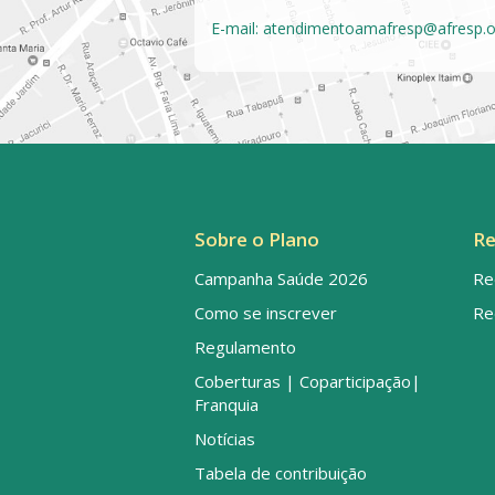
E-mail:
atendimentoamafresp@afresp.o
Sobre o Plano
Re
Campanha Saúde 2026
Re
Como se inscrever
Re
Regulamento
Coberturas | Coparticipação|
Franquia
Notícias
Tabela de contribuição