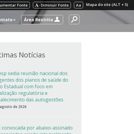
Mapa do site (ALT + 5)
umentar Fonte
Diminuir Fonte
Aa
-
Área Restrita
ntato
timas Notícias
esp sedia reunião nacional dos
igentes dos planos de saúde do
co Estadual com foco em
alização regulatória e
talecimento das autogestões
 agosto de 2026
 convocada por abaixo-assinado