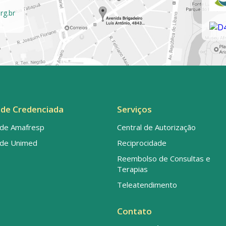
rg.br
de Credenciada
Serviços
de Amafresp
Central de Autorização
de Unimed
Reciprocidade
Reembolso de Consultas e
Terapias
Teleatendimento
Contato