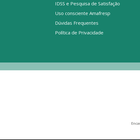
IDSS e Pesquisa de Satisfação
Uso consciente Amafresp
Dúvidas Frequentes
Política de Privacidade
Enca