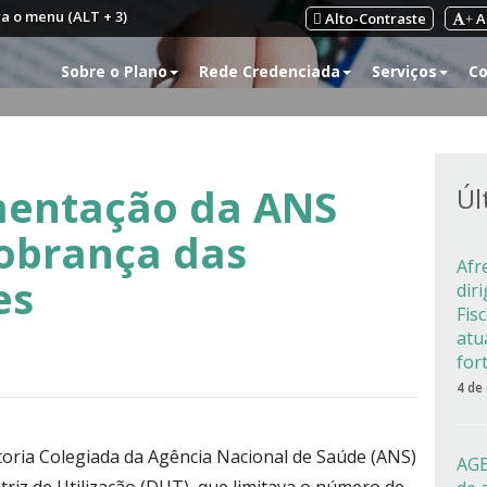
ra o menu (ALT + 3)
Alto-Contraste
A
+
Sobre o Plano
Rede Credenciada
Serviços
Co
entação da ANS
Úl
cobrança das
Afr
es
dir
Fis
atu
for
4 de
etoria Colegiada da Agência Nacional de Saúde (ANS)
AGE