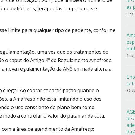
riz de Utilização (DUT), que limitava o número de
de 
as 
 fonoaudiólogos, terapeutas ocupacionais e
8 de
sse limite para qualquer tipo de paciente, conforme
Ama
esp
mul
regulamentação, uma vez que os tratamentos do
6 de
õe o caput do Artigo 4º do Regulamento Amafresp.
ue a nova regulamentação da ANS em nada altera a
Ent
cot
 é legal. Ao cobrar coparticipação quando o
30 d
es, a Amafresp não está limitando o uso dos
vendo o uso consciente do plano bem como
AGE
de modo a controlar o valor do patamar da cota.
de 
ade
o com a área de atendimento da Amafresp:
da 