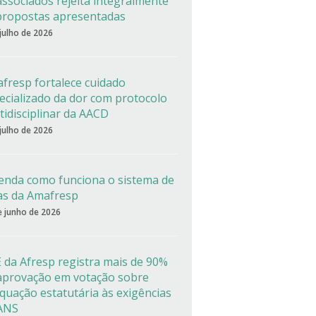
associados rejeita integralmente
propostas apresentadas
 julho de 2026
fresp fortalece cuidado
ecializado da dor com protocolo
tidisciplinar da AACD
 julho de 2026
enda como funciona o sistema de
as da Amafresp
e junho de 2026
 da Afresp registra mais de 90%
aprovação em votação sobre
quação estatutária às exigências
ANS