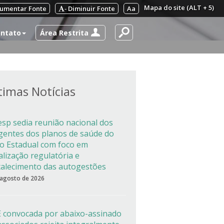
Mapa do site (ALT + 5)
umentar Fonte
Diminuir Fonte
Aa
-
Área Restrita
ntato
timas Notícias
esp sedia reunião nacional dos
igentes dos planos de saúde do
co Estadual com foco em
alização regulatória e
talecimento das autogestões
 agosto de 2026
 convocada por abaixo-assinado