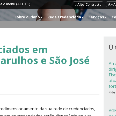
ra o menu (ALT + 3)
Alto-Contraste
A
+
Sobre o Plano
Rede Credenciada
Serviços
Co
ciados em
Úl
arulhos e São José
Afr
dir
Fis
atu
for
4 de
redimensionamento da sua rede de credenciados,
AGE