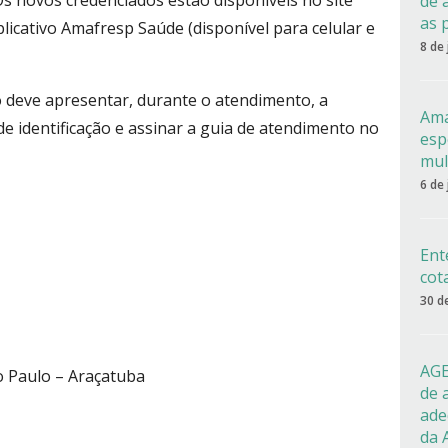
s novos credenciados estão disponíveis no site
de 
as 
icativo Amafresp Saúde (disponível para celular e
8 de
do deve apresentar, durante o atendimento, a
Ama
e identificação e assinar a guia de atendimento no
esp
mul
6 de
Ent
cot
30 d
AGE
o Paulo – Araçatuba
de 
ade
da 