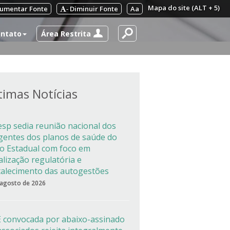
Mapa do site (ALT + 5)
umentar Fonte
Diminuir Fonte
Aa
-
Área Restrita
ntato
timas Notícias
esp sedia reunião nacional dos
igentes dos planos de saúde do
co Estadual com foco em
alização regulatória e
talecimento das autogestões
 agosto de 2026
 convocada por abaixo-assinado