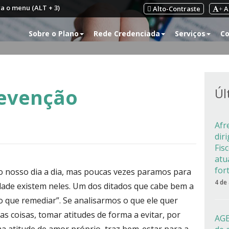
ra o menu (ALT + 3)
Alto-Contraste
A
+
Sobre o Plano
Rede Credenciada
Serviços
Co
revenção
Úl
Afr
dir
Fis
atu
for
o nosso dia a dia, mas poucas vezes paramos para
4 de
rdade existem neles. Um dos ditados que cabe bem a
o que remediar”. Se analisarmos o que ele quer
tras coisas, tomar atitudes de forma a evitar, por
AGE