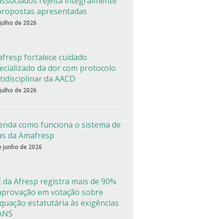
associados rejeita integralmente
propostas apresentadas
 julho de 2026
fresp fortalece cuidado
ecializado da dor com protocolo
tidisciplinar da AACD
 julho de 2026
enda como funciona o sistema de
as da Amafresp
e junho de 2026
 da Afresp registra mais de 90%
aprovação em votação sobre
quação estatutária às exigências
ANS