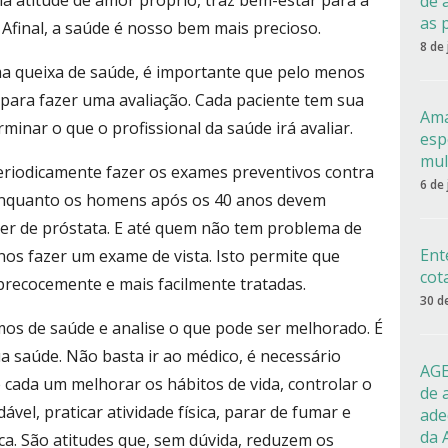
a atitude de amor próprio, traz bem-estar para a
de 
as 
 Afinal, a saúde é nosso bem mais precioso.
8 de
 queixa de saúde, é importante que pelo menos
para fazer uma avaliação. Cada paciente tem sua
Ama
erminar o que o profissional da saúde irá avaliar.
esp
mul
riodicamente fazer os exames preventivos contra
6 de
 enquanto os homens após os 40 anos devem
cer de próstata. E até quem não tem problema de
Ent
nos fazer um exame de vista. Isto permite que
cot
recocemente e mais facilmente tratadas.
30 d
mos de saúde e analise o que pode ser melhorado. É
ua saúde. Não basta ir ao médico, é necessário
AGE
cada um melhorar os hábitos de vida, controlar o
de 
vel, praticar atividade física, parar de fumar e
ade
da 
ca. São atitudes que, sem dúvida, reduzem os