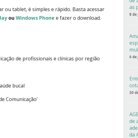
de 
as 
ar ou tablet, é simples e rápido. Basta acessar
8 de
lay
ou
Windows Phone
e fazer o download.
Ama
esp
mul
6 de
cação de profissionais e clínicas por região
Ent
cot
aúde bucal
30 d
 de Comunicação’
AGE
de 
ade
da 