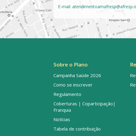
E-mail:
atendimentoamafresp@afresp.o
Sobre o Plano
Re
Campanha Saúde 2026
Re
Como se inscrever
Re
Regulamento
Coberturas | Coparticipação|
Franquia
Notícias
Tabela de contribuição