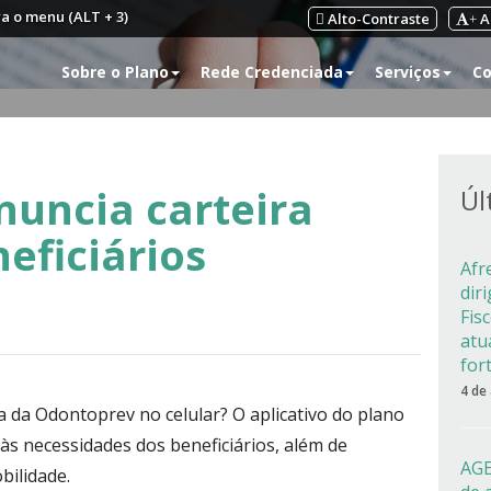
ra o menu (ALT + 3)
Alto-Contraste
A
+
Sobre o Plano
Rede Credenciada
Serviços
Co
uncia carteira
Úl
neficiários
Afr
dir
Fis
atu
for
4 de
a da Odontoprev no celular? O aplicativo do plano
s necessidades dos beneficiários, além de
AGE
ilidade.