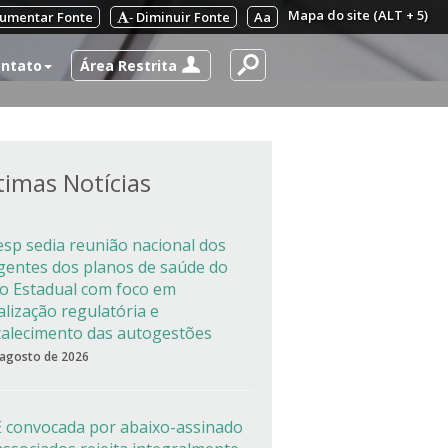
Mapa do site (ALT + 5)
umentar Fonte
Diminuir Fonte
Aa
-
Área Restrita
ntato
timas Notícias
esp sedia reunião nacional dos
igentes dos planos de saúde do
co Estadual com foco em
alização regulatória e
talecimento das autogestões
 agosto de 2026
 convocada por abaixo-assinado