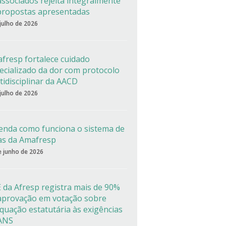
associados rejeita integralmente
propostas apresentadas
 julho de 2026
fresp fortalece cuidado
ecializado da dor com protocolo
tidisciplinar da AACD
 julho de 2026
enda como funciona o sistema de
as da Amafresp
e junho de 2026
 da Afresp registra mais de 90%
aprovação em votação sobre
quação estatutária às exigências
ANS