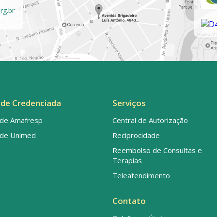
rg.br
de Credenciada
Serviços
de Amafresp
Central de Autorização
de Unimed
Reciprocidade
Reembolso de Consultas e
Terapias
Teleatendimento
Contato