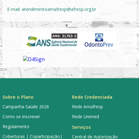
E-mail:
atendimentoamafresp@afresp.org.br
Sobre o Plano
Rede Credenciada
Campanha Saúde 2026
Rede Amafresp
Como se inscrever
Rede Unimed
Regulamento
Serviços
Coberturas | Coparticipação|
Central de Autorização