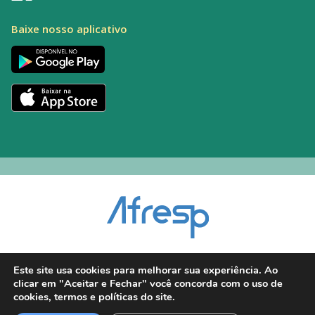
Baixe nosso aplicativo
Encarregado pelo Tratamento de Dados (DPO): Alexandre Palacio | E-mail:
Este site usa cookies para melhorar sua experiência. Ao
dpo@afresp.org.br
clicar em "Aceitar e Fechar" você concorda com o uso de
Diretor Técnico: Antonio Carlos Aparecido. CRM: 54.464
cookies, termos e políticas do site.
2026 © Todos os direitos reservados.