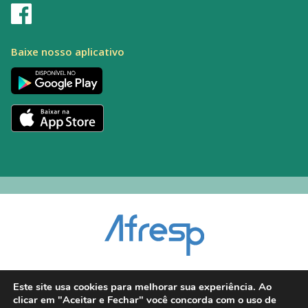
Baixe nosso aplicativo
Encarregado pelo Tratamento de Dados (DPO): Alexandre Palacio | E-mail:
Este site usa cookies para melhorar sua experiência. Ao
dpo@afresp.org.br
clicar em "Aceitar e Fechar" você concorda com o uso de
Diretor Técnico: Antonio Carlos Aparecido. CRM: 54.464