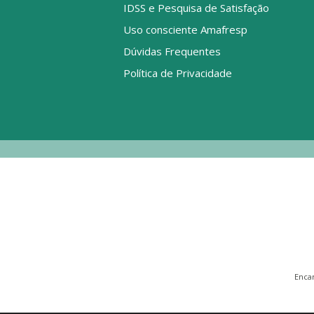
IDSS e Pesquisa de Satisfação
Uso consciente Amafresp
Dúvidas Frequentes
Política de Privacidade
Enca