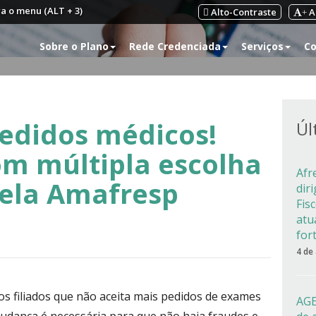
ra o menu (ALT + 3)
Alto-Contraste
A
+
Sobre o Plano
Rede Credenciada
Serviços
Co
edidos médicos!
Úl
om múltipla escolha
Afr
pela Amafresp
dir
Fis
atu
for
4 de
s filiados que não aceita mais pedidos de exames
AGE