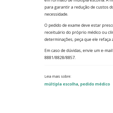
em formato de múltipla escolha. A 
para garantir a redução de custos d
necessidade.
O pedido de exame deve estar presc
receituário do próprio médico ou clí
determinações, peça que ele refaça a
Em caso de dúvidas, envie um e-mai
8881/8828/8857.
Leia mais sobre:
múltipla escolha
,
pedido médico