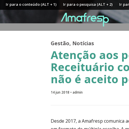
Ir para o conteúdo (ALT + 1)
Ir para o pesquisa (ALT + 2)
Ir pa
Gestão
,
Notícias
Atenção aos p
Receituário c
não é aceito 
14 jun 2018 • admin
Desde 2017, a Amafresp comunica ao