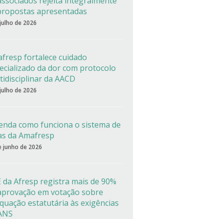
associados rejeita integralmente
propostas apresentadas
 julho de 2026
fresp fortalece cuidado
ecializado da dor com protocolo
tidisciplinar da AACD
 julho de 2026
enda como funciona o sistema de
as da Amafresp
e junho de 2026
 da Afresp registra mais de 90%
aprovação em votação sobre
quação estatutária às exigências
ANS