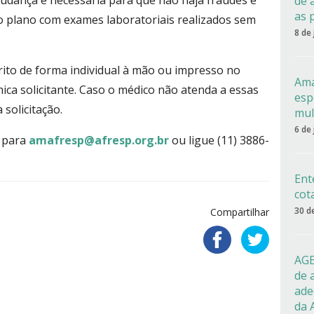
mudança é necessária para que não haja fraudes e
de 
as 
o plano com exames laboratoriais realizados sem
8 de
rito de forma individual à mão ou impresso no
Ama
nica solicitante. Caso o médico não atenda a essas
esp
 solicitação.
mul
6 de
l para
amafresp@afresp.org.br
ou ligue (11) 3886-
Ent
cot
30 d
Compartilhar
AGE
de 
ade
da 