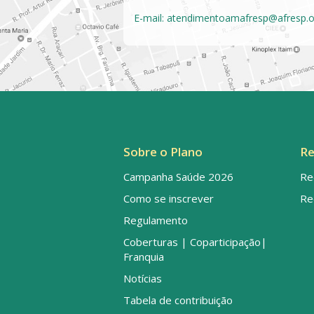
E-mail:
atendimentoamafresp@afresp.o
Sobre o Plano
Re
Campanha Saúde 2026
Re
Como se inscrever
Re
Regulamento
Coberturas | Coparticipação|
Franquia
Notícias
Tabela de contribuição