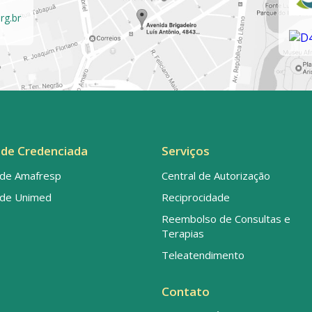
rg.br
de Credenciada
Serviços
de Amafresp
Central de Autorização
de Unimed
Reciprocidade
Reembolso de Consultas e
Terapias
Teleatendimento
Contato