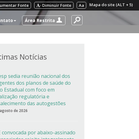
Mapa do site (ALT + 5)
umentar Fonte
Diminuir Fonte
Aa
-
Área Restrita
ntato
timas Notícias
esp sedia reunião nacional dos
igentes dos planos de saúde do
co Estadual com foco em
alização regulatória e
talecimento das autogestões
 agosto de 2026
 convocada por abaixo-assinado