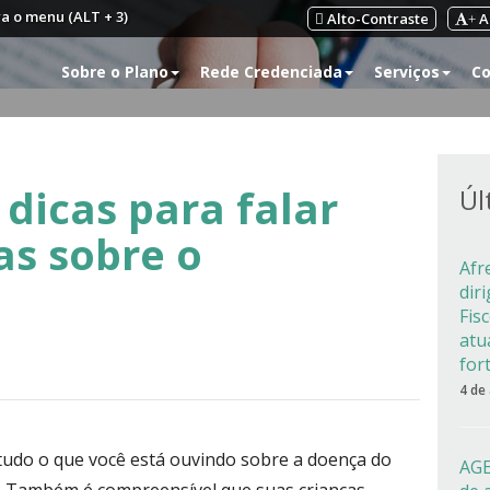
ra o menu (ALT + 3)
Alto-Contraste
A
+
Sobre o Plano
Rede Credenciada
Serviços
Co
 dicas para falar
Úl
as sobre o
Afr
dir
Fis
atu
for
4 de
r tudo o que você está ouvindo sobre a doença do
AGE