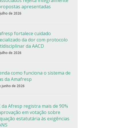
associados rejeita integralmente
propostas apresentadas
 julho de 2026
fresp fortalece cuidado
ecializado da dor com protocolo
tidisciplinar da AACD
 julho de 2026
enda como funciona o sistema de
as da Amafresp
e junho de 2026
 da Afresp registra mais de 90%
aprovação em votação sobre
quação estatutária às exigências
ANS