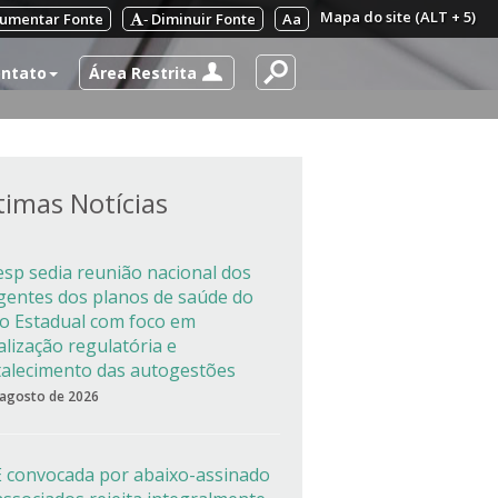
Mapa do site (ALT + 5)
umentar Fonte
Diminuir Fonte
Aa
-
Área Restrita
ntato
timas Notícias
esp sedia reunião nacional dos
igentes dos planos de saúde do
co Estadual com foco em
alização regulatória e
talecimento das autogestões
 agosto de 2026
 convocada por abaixo-assinado