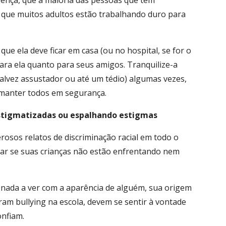
oença, que a maioria das pessoas que têm
e que muitos adultos estão trabalhando duro para
 que ela deve ficar em casa (ou no hospital, se for o
ara ela quanto para seus amigos. Tranquilize-a
(talvez assustador ou até um tédio) algumas vezes,
 manter todos em segurança.
 estigmatizadas ou espalhando estigmas
osos relatos de discriminação racial em todo o
car se suas crianças não estão enfrentando nem
 nada a ver com a aparência de alguém, sua origem
ram bullying na escola, devem se sentir à vontade
nfiam.