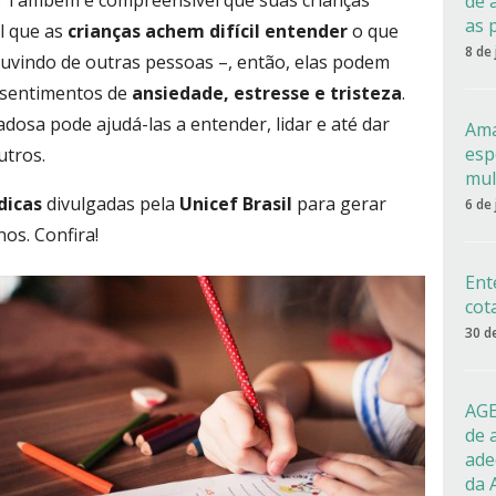
. Também é compreensível que suas crianças
de 
as 
l que as
crianças achem difícil entender
o que
8 de
ouvindo de outras pessoas –, então, elas podem
a sentimentos de
ansiedade, estresse e tristeza
.
dosa pode ajudá-las a entender, lidar e até dar
Ama
esp
utros.
mul
dicas
divulgadas pela
Unicef Brasil
para gerar
6 de
os. Confira!
Ent
cot
30 d
AGE
de 
ade
da 