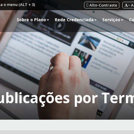
ra o menu (ALT + 3)
Alto-Contraste
A
+
Sobre o Plano
Rede Credenciada
Serviços
Co
ublicações por Ter