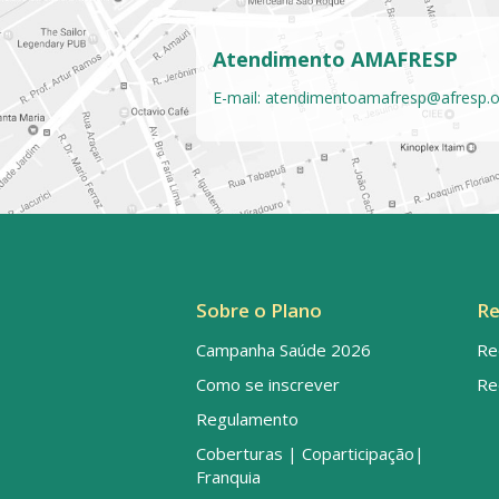
Atendimento AMAFRESP
E-mail:
atendimentoamafresp@afresp.o
Sobre o Plano
Re
Campanha Saúde 2026
Re
Como se inscrever
Re
Regulamento
Coberturas | Coparticipação|
Franquia