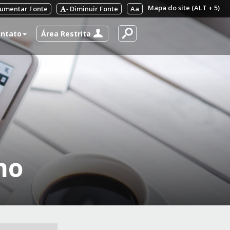
Mapa do site (ALT + 5)
umentar Fonte
Diminuir Fonte
Aa
-
Área Restrita
ntato
mo