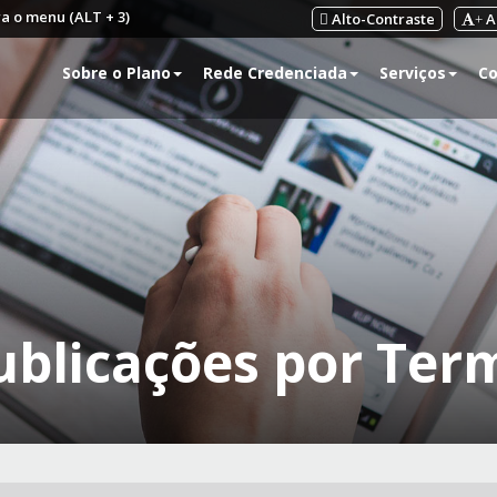
ra o menu (ALT + 3)
Alto-Contraste
A
+
Sobre o Plano
Rede Credenciada
Serviços
Co
ublicações por Ter