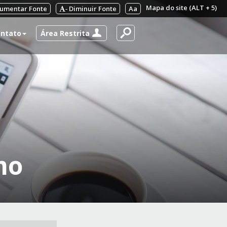
Mapa do site (ALT + 5)
umentar Fonte
Diminuir Fonte
Aa
-
Área Restrita
ntato
mo