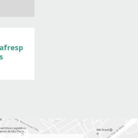
afresp
s