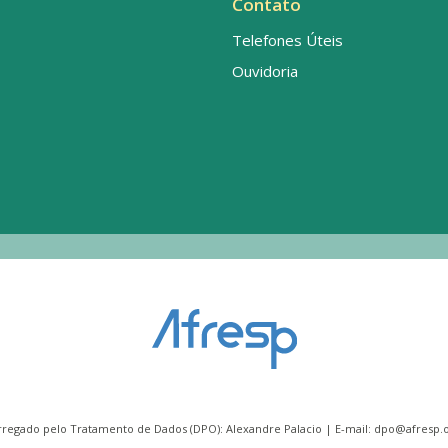
Contato
Telefones Úteis
Ouvidoria
rregado pelo Tratamento de Dados (DPO): Alexandre Palacio | E-mail:
dpo@afresp.o