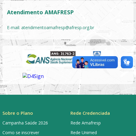
Atendimento AMAFRESP
E-mail:
atendimentoamafresp@afresp.org.br
Sobre o Plano
Rede Credenciada
Campanha Saúde 2026
Rede Amafresp
Como se inscrever
Rede Unimed