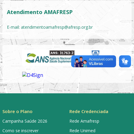
Atendimento AMAFRESP
E-mail:
atendimentoamafresp@afresp.org.br
Sobre o Plano
Rede Credenciada
Campanha Saúde 2026
Rede Amafresp
Como se inscrever
Rede Unimed