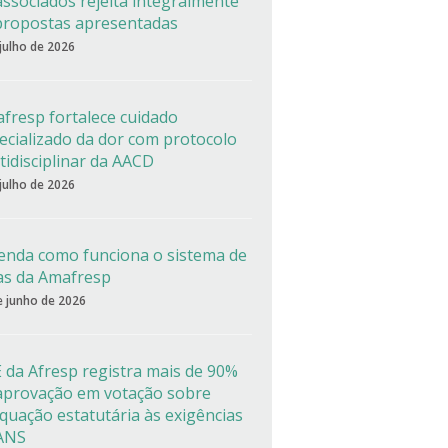
associados rejeita integralmente
propostas apresentadas
 julho de 2026
fresp fortalece cuidado
ecializado da dor com protocolo
tidisciplinar da AACD
 julho de 2026
enda como funciona o sistema de
as da Amafresp
e junho de 2026
 da Afresp registra mais de 90%
aprovação em votação sobre
quação estatutária às exigências
ANS