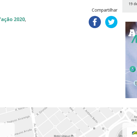
19 d
Compartilhar
fação 2020
,