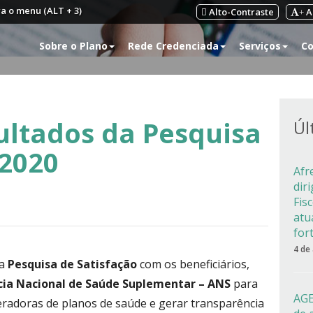
ra o menu (ALT + 3)
Alto-Contraste
A
+
Sobre o Plano
Rede Credenciada
Serviços
Co
sultados da Pesquisa
Úl
 2020
Afr
dir
Fis
atu
for
4 de
ua
Pesquisa de Satisfação
com os beneficiários,
ia Nacional de Saúde Suplementar – ANS
para
AGE
radoras de planos de saúde e gerar transparência