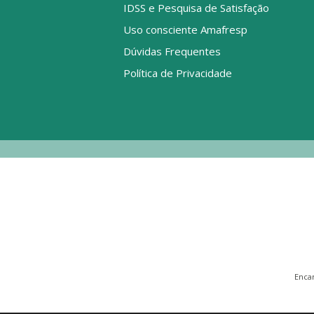
IDSS e Pesquisa de Satisfação
Uso consciente Amafresp
Dúvidas Frequentes
Política de Privacidade
Enca