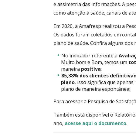
e assimetria das informações. A pesq
como atenção à saúde, canais de at
Em 2020, a Amafresp realizou a Pesq
Os dados foram coletados em contat
plano de saúde. Confira alguns dos 
No indicador referente à
Avalia
Muito bom e Bom, temos um
to
maneira
positiva
;
85,38% dos clientes definiti
plano
, isso significa que apen
plano de maneira espontânea;
Para acessar a Pesquisa de Satisfaç
Também está disponível o Relatório
ano,
acesse aqui o documento
.