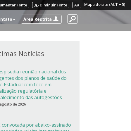
Mapa do site (ALT + 5)
umentar Fonte
Diminuir Fonte
Aa
-
Área Restrita
ntato
timas Notícias
esp sedia reunião nacional dos
igentes dos planos de saúde do
co Estadual com foco em
alização regulatória e
talecimento das autogestões
 agosto de 2026
 convocada por abaixo-assinado