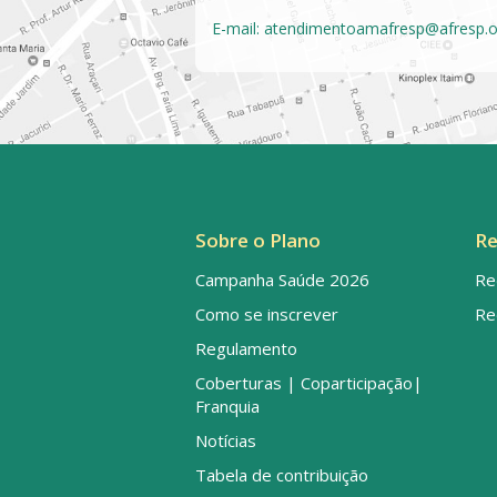
E-mail:
atendimentoamafresp@afresp.o
Sobre o Plano
Re
Campanha Saúde 2026
Re
Como se inscrever
Re
Regulamento
Coberturas | Coparticipação|
Franquia
Notícias
Tabela de contribuição