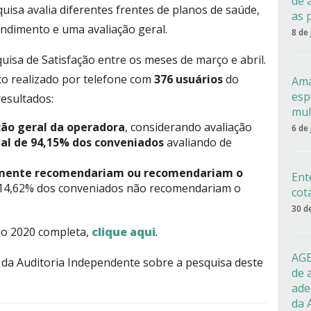
de 
uisa avalia diferentes frentes de planos de saúde,
as 
endimento e uma avaliação geral.
8 de
uisa de Satisfação entre os meses de março e abril.
o realizado por telefone com
376 usuários
do
Ama
esp
resultados:
mul
ção geral da operadora
, considerando avaliação
6 de
tal de 94,15% dos conveniados
avaliando de
vamente recomendariam ou recomendariam o
Ent
as 14,62% dos conveniados não recomendariam o
cot
30 d
ão 2020 completa,
clique aqui
.
AGE
 da Auditoria Independente sobre a pesquisa deste
de 
ade
da 