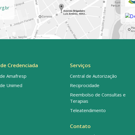
rg.br
de Credenciada
Serviços
de Amafresp
Central de Autorização
de Unimed
Reciprocidade
Reembolso de Consultas e
Terapias
Teleatendimento
Contato