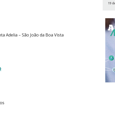
19 d
ta Adelia – São João da Boa Vista
O
ros