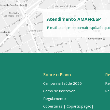
Atendimento AMAFRESP
E-mail:
atendimentoamafresp@afresp.o
Sobre o Plano
Re
Campanha Saúde 2026
Re
Como se inscrever
Re
Regulamento
Coberturas | Coparticipação|