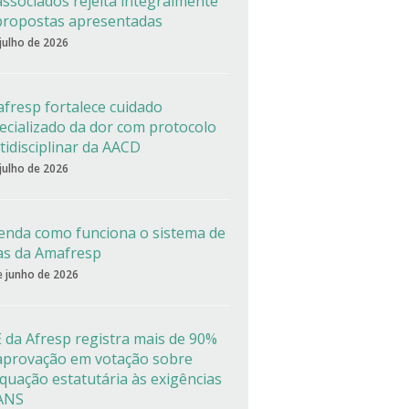
associados rejeita integralmente
propostas apresentadas
 julho de 2026
fresp fortalece cuidado
ecializado da dor com protocolo
tidisciplinar da AACD
 julho de 2026
enda como funciona o sistema de
as da Amafresp
e junho de 2026
 da Afresp registra mais de 90%
aprovação em votação sobre
quação estatutária às exigências
ANS