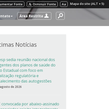
Mapa do site (ALT + 5)
umentar Fonte
Diminuir Fonte
Aa
-
Área Restrita
ntato
timas Notícias
esp sedia reunião nacional dos
igentes dos planos de saúde do
co Estadual com foco em
alização regulatória e
talecimento das autogestões
 agosto de 2026
 convocada por abaixo-assinado