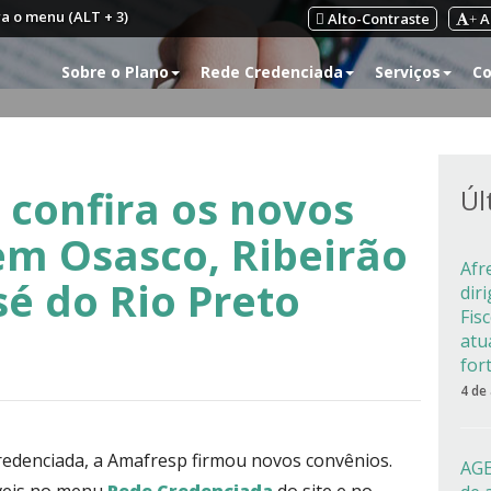
ra o menu (ALT + 3)
Alto-Contraste
A
+
Sobre o Plano
Rede Credenciada
Serviços
Co
 confira os novos
Úl
 em Osasco, Ribeirão
Afr
sé do Rio Preto
dir
Fis
atu
for
4 de
credenciada, a Amafresp firmou novos convênios.
AGE