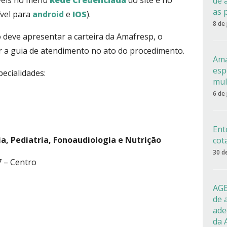
íveis no menu
Rede Credenciada
do site e no
de 
as 
vel para
android
e
IOS
).
8 de
do deve apresentar a carteira da Amafresp, o
r a guia de atendimento no ato do procedimento.
Ama
esp
ecialidades:
mul
6 de
Ent
a, Pediatria, Fonoaudiologia e Nutrição
cot
30 d
7 – Centro
AGE
de 
ade
da 