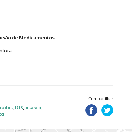
fusão de Medicamentos
entora
Compartilhar
iados
,
IOS
,
osasco
,
to