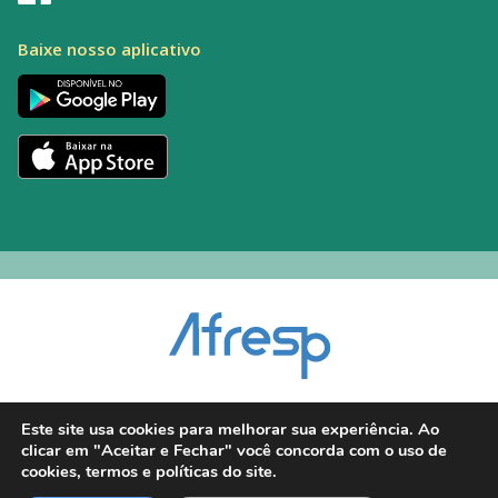
Baixe nosso aplicativo
Encarregado pelo Tratamento de Dados (DPO): Alexandre Palacio | E-mail:
Este site usa cookies para melhorar sua experiência. Ao
dpo@afresp.org.br
clicar em "Aceitar e Fechar" você concorda com o uso de
Diretor Técnico: Antonio Carlos Aparecido. CRM: 54.464
cookies, termos e políticas do site.
2026 © Todos os direitos reservados.