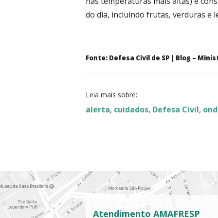
nas temperaturas mais altas) e cons
do dia, incluindo frutas, verduras e 
Fonte: Defesa Civil de SP | Blog – Mini
Leia mais sobre:
alerta
,
cuidados
,
Defesa Civil
,
ond
Atendimento AMAFRESP