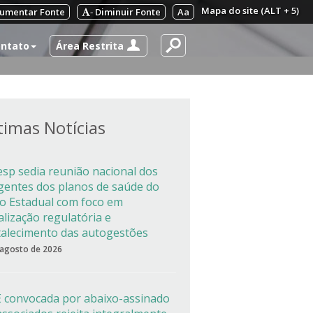
Mapa do site (ALT + 5)
umentar Fonte
Diminuir Fonte
Aa
-
Área Restrita
ntato
timas Notícias
esp sedia reunião nacional dos
igentes dos planos de saúde do
co Estadual com foco em
alização regulatória e
talecimento das autogestões
 agosto de 2026
 convocada por abaixo-assinado