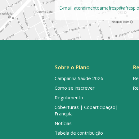
E-mail:
atendimentoamafresp@afresp.o
Sobre o Plano
Re
Campanha Saúde 2026
Re
Como se inscrever
Re
Regulamento
Coberturas | Coparticipação|
Franquia
Notícias
Tabela de contribuição