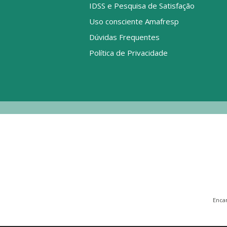
IDSS e Pesquisa de Satisfação
Uso consciente Amafresp
Dúvidas Frequentes
Política de Privacidade
Enca