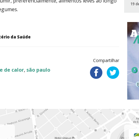
umir, preferencialmente, alimentos leves ao longo
19 d
legumes.
stério da Saúde
Compartilhar
e de calor
,
são paulo