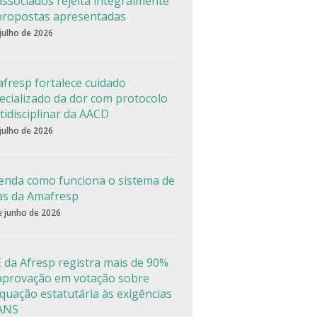
associados rejeita integralmente
propostas apresentadas
 julho de 2026
fresp fortalece cuidado
ecializado da dor com protocolo
tidisciplinar da AACD
 julho de 2026
enda como funciona o sistema de
as da Amafresp
e junho de 2026
 da Afresp registra mais de 90%
aprovação em votação sobre
quação estatutária às exigências
ANS