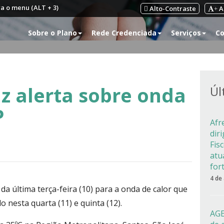
ra o menu (ALT + 3)
Alto-Contraste
A
+
Sobre o Plano
Rede Credenciada
Serviços
Co
az alerta sobre onda
Úl
P
Afr
dir
Fis
atu
for
4 de
 da última terça-feira (10) para a onda de calor que
o nesta quarta (11) e quinta (12).
AGE