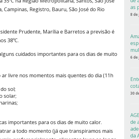
de 
 35ºC na Região Metropolitana, Santos, São José
as 
, Campinas, Registro, Bauru, São José do Rio
8 de
sidente Prudente, Marília e Barretos a previsão é
Ama
os 38ºC.
esp
mul
a alguns cuidados importantes para os dias de muito
6 de
 ao ar livre nos momentos mais quentes do dia (11h
Ent
cot
do sol;
30 d
o solar;
narinas;
AGE
de 
as importantes para os dias de muito calor.
ade
atrar a todo momento (já que transpiramos mais
da 