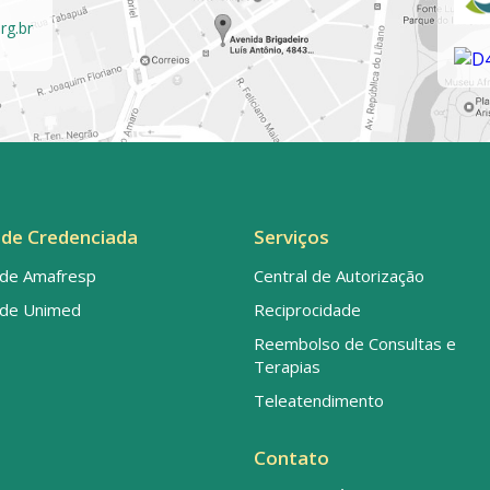
rg.br
de Credenciada
Serviços
de Amafresp
Central de Autorização
de Unimed
Reciprocidade
Reembolso de Consultas e
Terapias
Teleatendimento
Contato