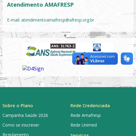
Atendimento AMAFRESP
E-mail:
atendimentoamafresp@afresp.org.br
Sobre o Plano
Rede Credenciada
Campanha Saúde 2026
Rede Amafresp
Como se inscrever
Rede Unimed
Regulamento
Serviços