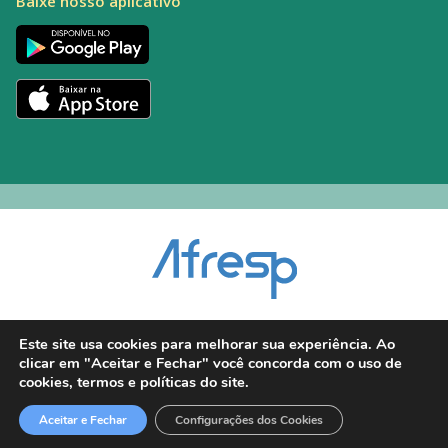
Baixe nosso aplicativo
Encarregado pelo Tratamento de Dados (DPO): Alexandre Palacio | E-mail:
Este site usa cookies para melhorar sua experiência. Ao
dpo@afresp.org.br
clicar em "Aceitar e Fechar" você concorda com o uso de
Diretor Técnico: Antonio Carlos Aparecido. CRM: 54.464
cookies, termos e políticas do site.
2026 © Todos os direitos reservados.
Aceitar e Fechar
Configurações dos Cookies