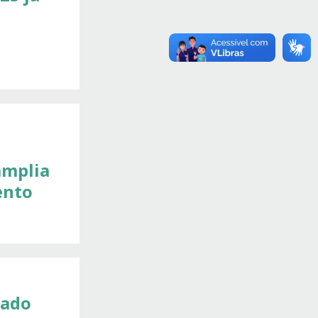
amplia
ento
dado