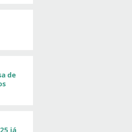
sa de
os
25 já