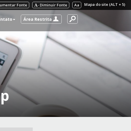
Mapa do site (ALT + 5)
umentar Fonte
Diminuir Fonte
Aa
-
Área Restrita
ntato
sp