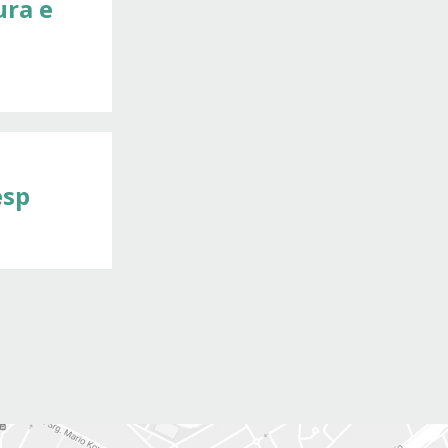
ura e
esp