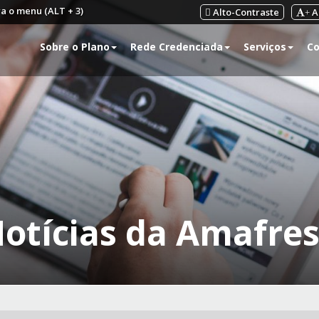
ra o menu (ALT + 3)
Alto-Contraste
A
+
Sobre o Plano
Rede Credenciada
Serviços
Co
otícias da Amafre