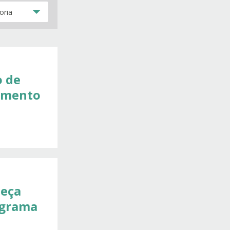
o de
amento
eça
ograma