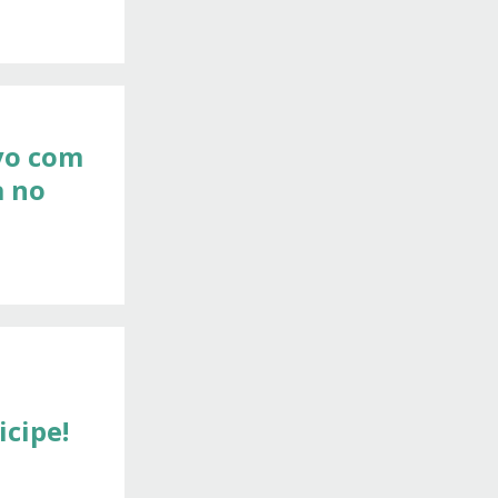
vo com
a no
cipe!