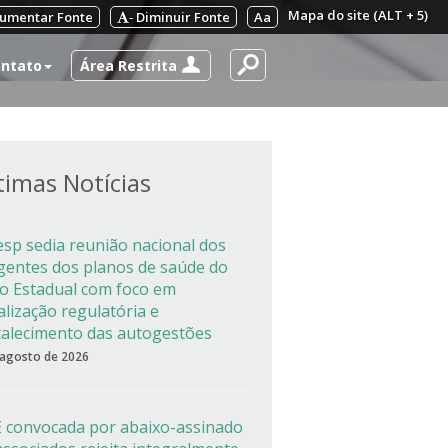
Mapa do site (ALT + 5)
umentar Fonte
Diminuir Fonte
Aa
-
Área Restrita
ntato
timas Notícias
esp sedia reunião nacional dos
igentes dos planos de saúde do
co Estadual com foco em
alização regulatória e
talecimento das autogestões
 agosto de 2026
 convocada por abaixo-assinado