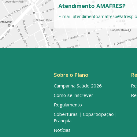
Atendimento AMAFRESP
E-mail:
atendimentoamafresp@afresp.o
Sobre o Plano
Re
Campanha Saúde 2026
Re
Como se inscrever
Re
Regulamento
Coberturas | Coparticipação|
Franquia
Notícias