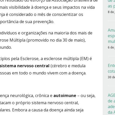
 foi resultado do esforço da Associação Brasileira de
de 
as 
ais visibilidade à doença e seus impactos na vida
8 de
nja é considerado o mês de conscientizar os
mportância de sua prevenção.
Ama
indivíduos e organizações na maioria dos mais de
esp
rose Múltipla (promovido no dia 30 de maio),
mul
mundo.
6 de
los pela Esclerose, a esclerose múltipla (EM) é
Ent
sistema nervoso central
(cérebro e medula
cot
 pessoas em todo o mundo vivem com a doença.
30 d
AGE
nça neurológica, crônica e
autoimune
– ou seja,
de 
tacam o próprio sistema nervoso central,
ade
lares. Embora a causa da doença ainda seja
da 