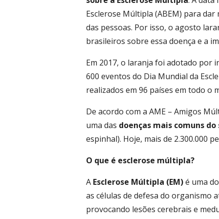
sobre a Esclerose Múltipla
. A data
Esclerose Múltipla (ABEM) para dar m
das pessoas. Por isso, o agosto lara
brasileiros sobre essa doença e a i
Em 2017, o laranja foi adotado por 
600 eventos do Dia Mundial da Escle
realizados em 96 países em todo o 
De acordo com a AME – Amigos Múltip
uma das
doenças mais comuns do 
espinhal). Hoje, mais de 2.300.000
O que é esclerose múltipla?
A
Esclerose Múltipla (EM)
é uma doe
as células de defesa do organismo a
provocando lesões cerebrais e medu