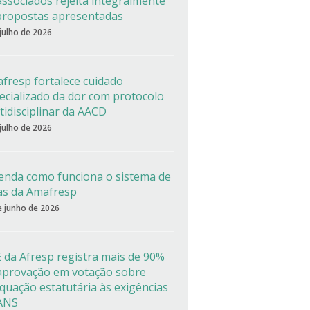
associados rejeita integralmente
propostas apresentadas
 julho de 2026
fresp fortalece cuidado
ecializado da dor com protocolo
tidisciplinar da AACD
 julho de 2026
enda como funciona o sistema de
as da Amafresp
e junho de 2026
 da Afresp registra mais de 90%
aprovação em votação sobre
quação estatutária às exigências
ANS