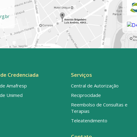
rg.br
de Credenciada
Serviços
de Amafresp
Central de Autorização
de Unimed
Reciprocidade
Reembolso de Consultas e
Terapias
Teleatendimento
Contato