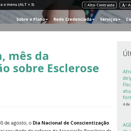
ra o menu (ALT + 3)
Alto-Contraste
A
+
Sobre o Plano
Rede Credenciada
Serviços
Co
a, mês da
Úl
ão sobre Esclerose
Afr
dir
Fis
atu
for
4 de
30 de agosto, o
Dia Nacional de Conscientização
AGE