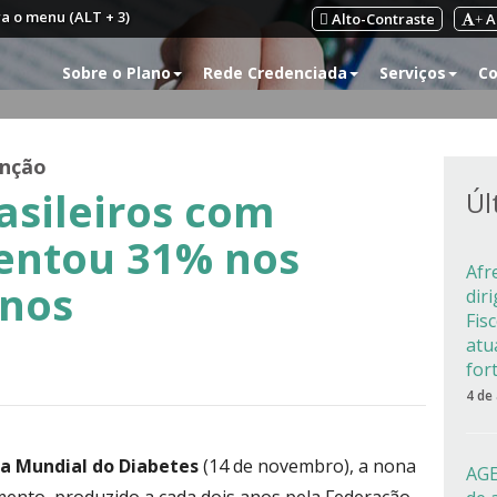
ra o menu (ALT + 3)
Alto-Contraste
A
+
Sobre o Plano
Rede Credenciada
Serviços
Co
nção
sileiros com
Úl
entou 31% nos
Afr
anos
dir
Fis
atu
for
4 de
ia Mundial do Diabetes
(14 de novembro), a nona
AGE