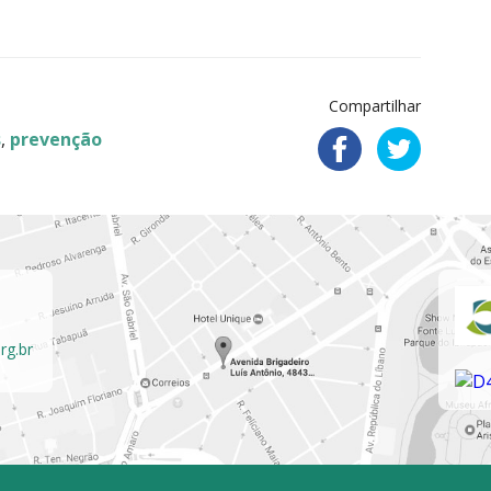
Compartilhar
s
,
prevenção
rg.br