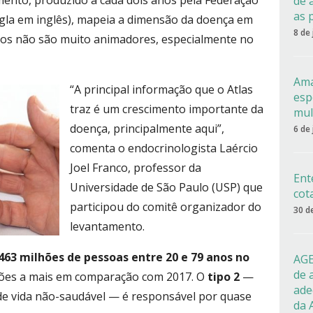
mento, produzido a cada dois anos pela Federação
de 
as 
sigla em inglês), mapeia a dimensão da doença em
8 de
ados não são muito animadores, especialmente no
Ama
“A principal informação que o Atlas
esp
traz é um crescimento importante da
mul
doença, principalmente aqui”,
6 de
comenta o endocrinologista Laércio
Joel Franco, professor da
Ent
Universidade de São Paulo (USP) que
cot
participou do comitê organizador do
30 d
levantamento.
463 milhões de pessoas entre 20 e 79 anos no
AGE
de 
hões a mais em comparação com 2017. O
tipo 2
—
ade
 de vida não-saudável — é responsável por quase
da 