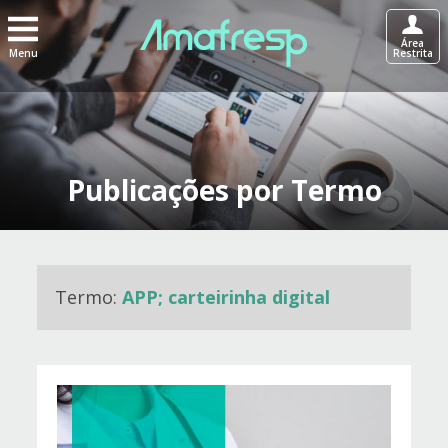
Área
Menu
Restrita
Publicações por Termo
Termo:
APP; carteirinha digital