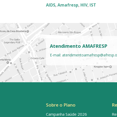
AIDS
,
Amafresp
,
HIV
,
IST
Atendimento AMAFRESP
E-mail:
atendimentoamafresp@afresp.o
Sobre o Plano
Re
Campanha Saúde 2026
Re