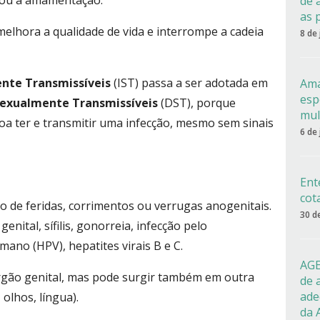
o ou a amamentação.
de 
as 
elhora a qualidade de vida e interrompe a cadeia
8 de
nte Transmissíveis
(IST) passa a ser adotada em
Ama
esp
exualmente Transmissíveis
(DST), porque
mul
oa ter e transmitir uma infecção, mesmo sem sinais
6 de
Ent
cot
 de feridas, corrimentos ou verrugas anogenitais.
30 d
nital, sífilis, gonorreia, infecção pelo
ano (HPV), hepatites virais B e C.
AGE
órgão genital, mas pode surgir também em outra
de 
ade
olhos, língua).
da 