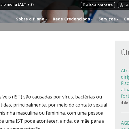
ra o menu (ALT + 3)
Alto-Contraste
A
+
Sobre o Plano
Rede Credenciada
Serviços
Co
?
Úl
Afr
dir
Fis
atu
for
veis (IST) são causadas por vírus, bactérias ou
4 de
idas, principalmente, por meio do contato sexual
camisinha masculina ou feminina, com uma pessoa
 de uma IST pode acontecer, ainda, da mãe para a
AGE