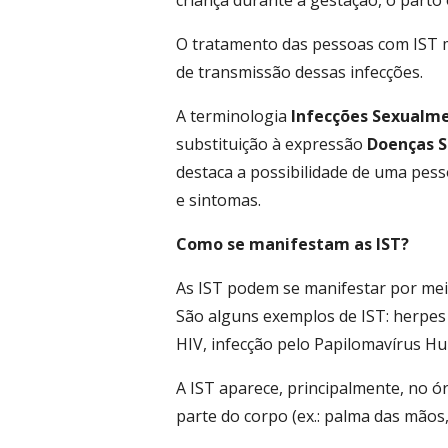
criança durante a gestação, o part
O tratamento das pessoas com IST m
de transmissão dessas infecções.
A terminologia
Infecções Sexualme
substituição à expressão
Doenças S
destaca a possibilidade de uma pess
e sintomas.
Como se manifestam as IST?
As IST podem se manifestar por meio
São alguns exemplos de IST: herpes ge
HIV, infecção pelo Papilomavírus Hum
A IST aparece, principalmente, no 
parte do corpo (ex.: palma das mãos, 