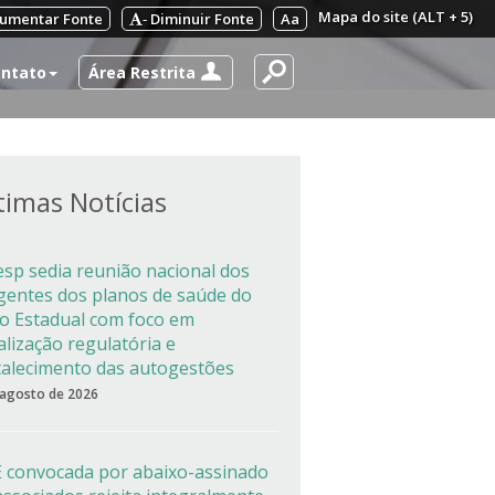
Mapa do site (ALT + 5)
umentar Fonte
Diminuir Fonte
Aa
-
Área Restrita
ntato
timas Notícias
esp sedia reunião nacional dos
igentes dos planos de saúde do
co Estadual com foco em
alização regulatória e
talecimento das autogestões
 agosto de 2026
 convocada por abaixo-assinado