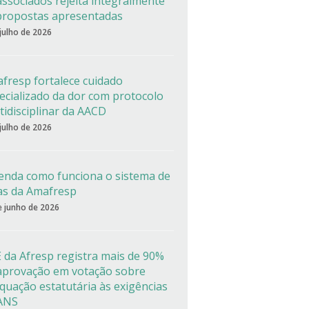
associados rejeita integralmente
propostas apresentadas
 julho de 2026
fresp fortalece cuidado
ecializado da dor com protocolo
tidisciplinar da AACD
 julho de 2026
enda como funciona o sistema de
as da Amafresp
e junho de 2026
 da Afresp registra mais de 90%
aprovação em votação sobre
quação estatutária às exigências
ANS