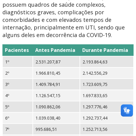
possuem quadros de saúde complexos,
diagnósticos graves, complicações por
comorbidades e com elevados tempos de
internação, principalmente em UTI, sendo que
alguns deles em decorrência da COVID-19.
Pacientes
Antes Pandemia
Durante Pandemia
1º
2.531.207,87
2.193.864,63
2º
1.966.810,45
2.142.556,29
3º
1.409.784,91
1.723.609,75
4º
1.126.547,15
1.697.833,65
5º
1.090.862,06
1.297.776,46
6º
1.039.038,40
1.292.737,44
7º
995.686,51
1.252.713,56