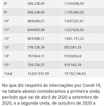
8º
906.238,00
1.154.946,09
9º
906.238,00
1.105.683,03
10º
884.000,67
1.047.251,01
11º
844.895,98
1.027.629,63
12º
803.998,11
1.001.131,23
13º
776.728,39
955.581,33
14º
767.664,11
919.669,64
15º
759.226,37
919.163,18
Total
16.821.931,99
19.732.146,92
No que diz respeito às internações por Covid-19,
na tabela abaixo consideramos a primeira onda,
período que vai de abril de 2020 a setembro de
2020, e a segunda onda, de outubro de 2020 a