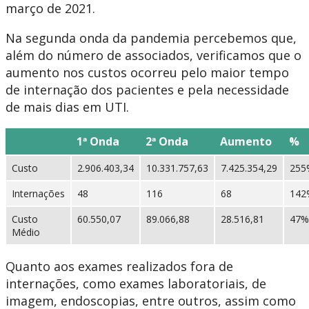
março de 2021.
Na segunda onda da pandemia percebemos que,
além do número de associados, verificamos que o
aumento nos custos ocorreu pelo maior tempo
de internação dos pacientes e pela necessidade
de mais dias em UTI.
1ª Onda
2ª Onda
Aumento
%
Custo
2.906.403,34
10.331.757,63
7.425.354,29
255
Internações
48
116
68
142
Custo
60.550,07
89.066,88
28.516,81
47%
Médio
Quanto aos exames realizados fora de
internações, como exames laboratoriais, de
imagem, endoscopias, entre outros, assim como